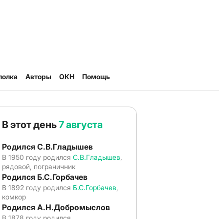
полка
Авторы
ОКН
Помощь
В этот день
7 августа
Родился С.В.Гладышев
В 1950 году родился
С.В.Гладышев
,
рядовой, пограничник
Родился Б.С.Горбачев
В 1892 году родился
Б.С.Горбачев
,
комкор
Родился А.Н.Добромыслов
В 1878 году родился