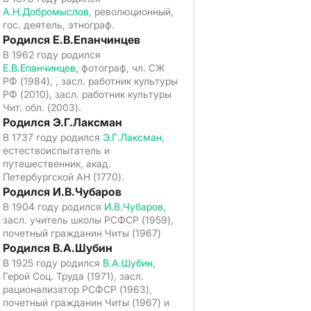
А.Н.Добромыслов
, революционный,
гос. деятель, этнограф.
Родился Е.В.Епанчинцев
В 1962 году родился
Е.В.Епанчинцев
, фотограф, чл. СЖ
РФ (1984), , засл. работник культуры
РФ (2010), засл. работник культуры
Чит. обл. (2003).
Родился Э.Г.Лаксман
В 1737 году родился
Э.Г.Лаксман
,
естествоиспытатель и
путешественник, акад.
Петербургской АН (1770).
Родился И.В.Чубаров
В 1904 году родился
И.В.Чубаров
,
засл. учитель школы РСФСР (1959),
почетный гражданин Читы (1967)
Родился В.А.Шубин
В 1925 году родился
В.А.Шубин
,
Герой Соц. Труда (1971), засл.
рационализатор РСФСР (1963),
почетный гражданин Читы (1967) и