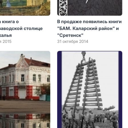
 книга о
В продаже появились книги
заводской столице
"БАМ. Каларский район" и
калья
"Сретенск"
я 2015
31 октября 2014