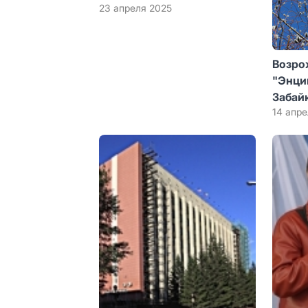
23 апреля 2025
Возро
"Энци
Забай
14 апре