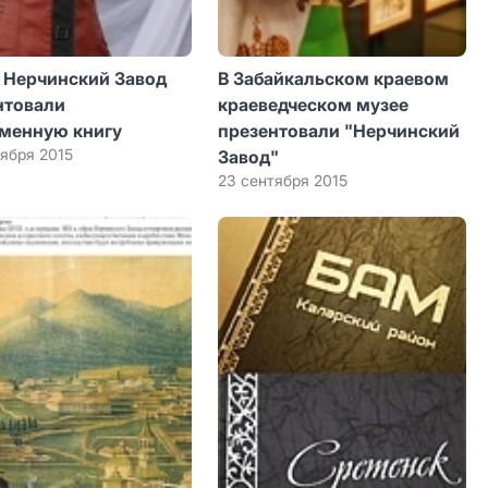
е Нерчинский Завод
В Забайкальском краевом
нтовали
краеведческом музее
менную книгу
презентовали "Нерчинский
тября 2015
Завод"
23 сентября 2015