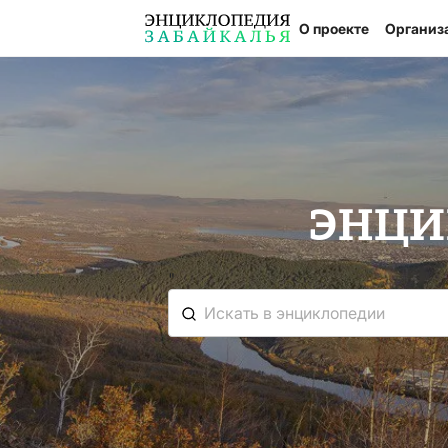
О проекте
Организ
ЭНЦИ
"
К сожалению, ничего не нашлось