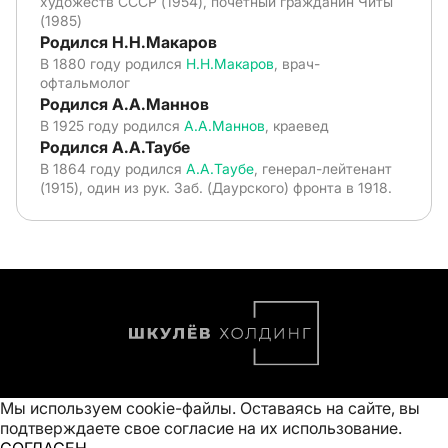
художеств СССР (1954), почетный гражданин Читы
(1985)
Родился Н.Н.Макаров
В 1880 году родился
Н.Н.Макаров
, врач-
офтальмолог
Родился А.А.Маннов
В 1925 году родился
А.А.Маннов
, краевед
Родился А.А.Таубе
В 1864 году родился
А.А.Таубе
, генерал-лейтенант
(1915), один из рук. Заб. (Даурского) фронта в 1918.
Мы используем cookie-файлы. Оставаясь на сайте, вы
подтверждаете свое
согласие на их использование
.