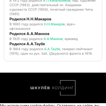
В 1912 году родился
А.П.Кибальников
, нар. художник
СССР (1963), действительный чл. Академии
художеств СССР (1954), почетный гражданин Читы
(1985)
Родился Н.Н.Макаров
В 1880 году родился
Н.Н.Макаров
, врач-
офтальмолог
Родился А.А.Маннов
В 1925 году родился
А.А.Маннов
, краевед
Родился А.А.Таубе
В 1864 году родился
А.А.Таубе
, генерал-лейтенант
(1915), один из рук. Заб. (Даурского) фронта в 1918.
Мы используем cookie-файлы. Оставаясь на сайте, вы