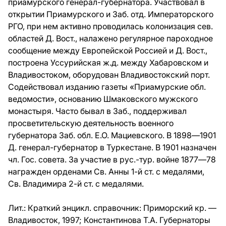
приамурского генерал-губернатора. Участвовал в
открытии Приамурского и Заб. отд. Императорского
РГО, при нем активно проводилась колонизация сев.
областей Д. Вост., налажено регулярное пароходное
сообщение между Европейской Россией и Д. Вост.,
построена Уссурийская ж.д. между Хабаровском и
Владивостоком, оборудован Владивостокский порт.
Содействовал изданию газеты «Приамурские обл.
ведомости», основанию Шмаковского мужского
монастыря. Часто бывал в Заб., поддерживал
просветительскую деятельность военного
губернатора Заб. обл.
Е.О. Мациевского
. В 1898—1901
Д. генерал-губернатор в Туркестане. В 1901 назначен
чл. Гос. совета. За участие в рус.-тур. войне 1877—78
награжден орденами Св. Анны 1-й ст. с медалями,
Св. Владимира 2-й ст. с медалями.
Лит.:
Краткий энцикл. справочник: Приморский кр. —
Владивосток, 1997; Константинова Т.А. Губернаторы