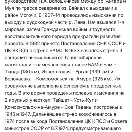
руководством Н.А. Волошникова между рр. Ангара и
Муя по трассе севернее оз. Байкал с выходами в
район Могочи. В 1907–14 проводились изыскания по
выходу к судоходной части р. Лена. Начавшаяся 1-я
мировая, затем Гражданская войны и трудности
восстановительного периода прекратили развитие
проекта. В 1932 принято Постановление СНК СССР и
ЦК ВКП(б) о стр-ве БАМа. В 1933 началось стр-во 3
соединительных линий от Транссибирской
магистрали к намечавшейся трассе БАМа: Бам –
Тында (180 км), Известковая – Ургал (339 км) и
Волочаевка – Комсомольск-на-Амуре (325 км). Их
сооружение выполнено в основном в предвоенные
годы. В это время проведены полевые изыскания на
2 крупных участках: Тайшет – Усть-Кут и
Комсомольск-на-Амуре – Сов. Гавань, построены в
1945 и 1947. Дальнейшее стр-во возобновилось в
1974 после выхода Постановления ЦК КПСС и Совета
министров СССР от 8.7.1974, предусматривающего