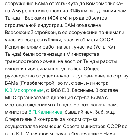
сооружение БАМа от Усть-Кута до Комсомольска-
на-Амуре протяженностью 3145 км, ж.-д. линии Бам –
Тында – Беркакит (404 км) и ряда объектов
строительной индустрии. БАМ объявлена
Всесоюзной стройкой, в ее сооружении принимали
участие все республики, края и области СССР.
Исполнителями работ на зап. участке (Усть-Кут –
Тында) были организации Министерства
транспортного хоз-ва, на вост. от Тынды работы
выполнялись силами ж.-д. войск. Общее
руководство осуществляло Гл. управление по стр-ву
БАМа (Главбамстрой) во гл. с зам. министра
К.В.Мохортовым
, с 1986 Е.В. Басиным. В составе
МПС организована дирекция стр-ва БАМа с
местонахождением в Тынде. Ее возглавлял зам.
министра
В.П.Калиничев
, бывший нач. Заб. ж.д.
Оперативный контроль за ходом стр-ва
осуществляла комиссия Совета министров СССР во
гл. с К.Т. Мазуровым, науч. обеспечение – Науч.