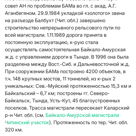
совет АН по проблемам БАМа во гл. с акад. А.Г.
Аганбегяном. 29.9.1984 укладкой «золотого» звена
на разъезде Балбухт (Чит. обл.) завершено
строительство непрерывного рельсового пути по
всей магистрали. 1.11.1989 дорога принята в
постоянную эксплуатацию, к-рую стала
осуществлять самостоятельная Байкало-Амурская
ж.д. с управлением дороги в Тынде. В 1996 она была
разделена между Вост.-Сиб. и Дальневосточной ж.д.
При сооружении БАМа построено 4200 объектов, в
т.ч. 148 крупных мостов, 11 тоннелей, из к-рых 2
уникальных: Сев.-Муйский протяженностью 15,3 км и
Байкальский – 6,7 км; построены гг. Северо-
Байкальск, Тында, Усть-Кут, 45 благоустроенных
поселков. Трасса магистрали пересекает Каларский
р-н Чит. обл. (см.
Байкало-Амурской магистрали
Читинский участок
). Протяженность по тер. Чит. обл.
320 км.