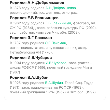
Родился А.Н.Добромыслов
В 1878 году родился
А.Н.Добромыслов
,
революционный, гос. деятель, этнограф.
Родился Е.В.Епанчинцев
В 1962 году родился
Е.В.Епанчинцев
, фотограф, чл.
СЖ РФ (1984), , засл. работник культуры РФ (2010),
засл. работник культуры Чит. обл. (2003).
Родился Э.Г.Лаксман
В 1737 году родился
Э.Г.Лаксман
,
естествоиспытатель и путешественник, акад.
Петербургской АН (1770).
Родился И.В.Чубаров
В 1904 году родился
И.В.Чубаров
, засл. учитель
школы РСФСР (1959), почетный гражданин Читы
(1967)
Родился В.А.Шубин
В 1925 году родился
В.А.Шубин
, Герой Соц. Труда
(1971), засл. рационализатор РСФСР (1963),
почетный гражданин Читы (1967) и Чит. обл. (1997)