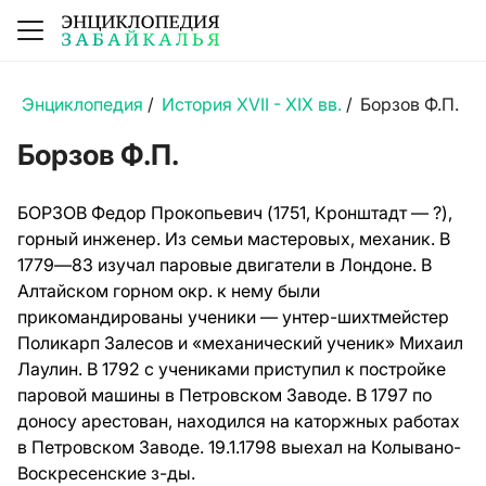
Энциклопедия
/
История XVII - XIX вв.
/
Борзов Ф.П.
Борзов Ф.П.
БОРЗОВ Федор Прокопьевич (1751, Кронштадт — ?),
горный инженер. Из семьи мастеровых, механик. В
1779—83 изучал паровые двигатели в Лондоне. В
Алтайском горном окр. к нему были
прикомандированы ученики — унтер-шихтмейстер
Поликарп Залесов и «механический ученик» Михаил
Лаулин. В 1792 с учениками приступил к постройке
паровой машины в Петровском Заводе. В 1797 по
доносу арестован, находился на каторжных работах
в Петровском Заводе. 19.1.1798 выехал на Колывано-
Воскресенские з-ды.