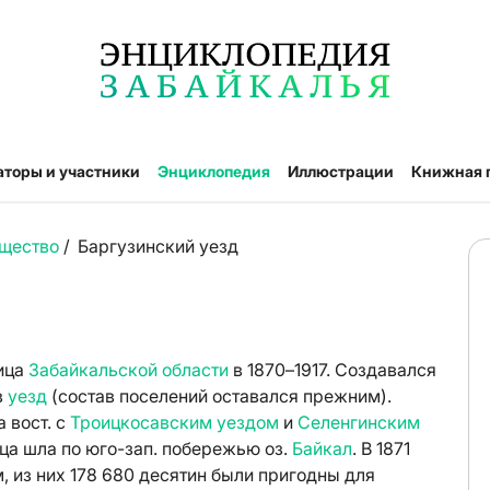
аторы и участники
Энциклопедия
Иллюстрации
Книжная 
бщество
/
Баргузинский уезд
ица
Забайкальской области
в 1870–1917. Создавался
в
уезд
(состав поселений оставался прежним).
а вост. с
Троицкосавским уездом
и
Селенгинским
ница шла по юго-зап. побережью оз.
Байкал
. В 1871
 из них 178 680 десятин были пригодны для