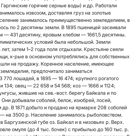
Гаргинские горячие серные воды) и др. Работали
анималось извозом, доставляя груз на золотые
аселение занималось преимущественно земледелием, в
ось по 2 десятины земли. В 1895 пшеницей засеивали
м — 431 десятину, яровым хлебом — 1661,5 десятины.
климатических условий была небольшой. Земли
лет, затем 1–2 года поля отдыхали. Крестьяне сеяли
ощи, к-рые в основном употреблялись для собственных
, шли на продажу. Коренное население, имеющее
 земледелия, предпочитало заниматься
3 770 лошадей, в 1895 — 16 474; крупного рогатого
и 134; овец — 22 658 и 54 568; коз — 1666 и 1124;
унгусы
, жившие на сев.-вост. берегу Байкала и по
 Они добывали соболей, белок, изюбрей, лосей,
 и др. В 1871 добыто и продано на ярмарке 208 соболей
 — на 3500 р. Население занималось рыболовством.
Баргузинской губе оз. Байкал и в низовьях р. Верх.
вле омуля (до 4 тыс. бочек) с прибылью до 160 тыс. р.