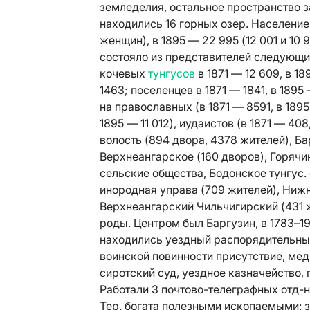
земледелия, остальное пространство за
находились 16 горных озер. Население 
женщин), в 1895 — 22 995 (12 001 и 10 
состояло из представителей следующих 
кочевых
тунгусов
в 1871 — 12 609, в 1
1463; поселенцев в 1871 — 1841, в 189
на православных (в 1871 — 8591, в 1895
1895 — 11 012), иудаистов (в 1871 — 408
волость (894 двора, 4378 жителей), Б
Верхнеангарское (160 дворов), Горячи
сельские общества, Бодонское тунгус.
инородная управа (709 жителей), Ниж
Верхнеангарский Чильчигирский (431 
роды. Центром был Баргузин, в 1783–1
находились уездный распорядительный
воинской повинности присутствие, мед. 
сиротский суд, уездное казначейство, 
Работали 3 почтово-телеграфных отд-н
Тер. богата полезными ископаемыми: з