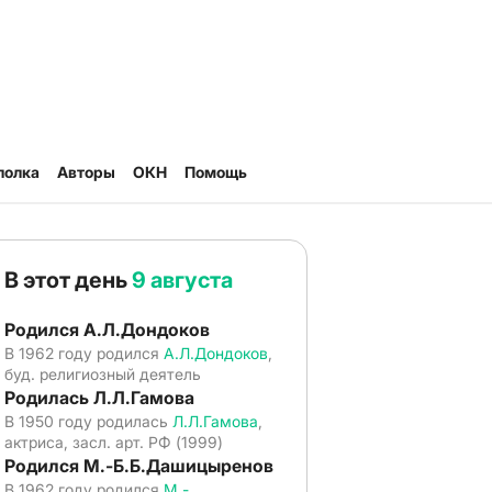
полка
Авторы
ОКН
Помощь
В этот день
9 августа
Родился А.Л.Дондоков
В 1962 году родился
А.Л.Дондоков
,
буд. религиозный деятель
Родилась Л.Л.Гамова
В 1950 году родилась
Л.Л.Гамова
,
актриса, засл. арт. РФ (1999)
Родился М.-Б.Б.Дашицыренов
В 1962 году родился
М.-