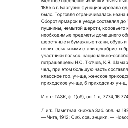
Местное население излишки рыбы выво
1895 в г. Баргузин функционировала од
было. Торговля ограничивалась незн
Оборот ярмарок в уезде составлял до 1
пушнины, немытой шерсти, коровьего м
необходимые предметы домашнего обих
шерстяные и бумажные ткани, обувь и д
полит. ссыльными стали декабристы б
участники польск. национально-освоб
петрашевцевы Н.С. Тютчев, К.Я. Шамар
чел., при этом большую часть составля
классное гор. уч-ще, женское приходс
приходское уч-ще, 6 приходских уч-щ 
И с т.:
ГАЗК, ф. 1(об), оп. 1, д. 7774, 16 774
Л и т.:
Памятная книжка Заб. обл. на 1893
— Чита, 1912; Сиб. сов. энцикл. — Новос