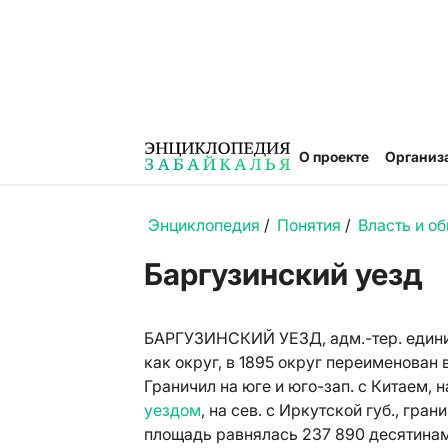
О проекте
Организ
Энциклопедия
/
Понятия
/
Власть и о
Баргузинский уезд
БАРГУЗИНСКИЙ УЕЗД, адм.-тер. един
как округ, в 1895 округ переименован 
Граничил на юге и юго-зап. с Китаем, н
уездом
, на сев. с Иркутской губ., гра
площадь равнялась 237 890 десятинам,