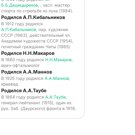
Б.Б.Дашицыренов
, , засл. мастер
спорта по стрельбе из лука (1984).
Родился А.П.Кибальников
В 1912 году родился
А.П.Кибальников
, нар. художник
СССР (1963), действительный чл.
Академии художеств СССР (1954),
почетный гражданин Читы (1985)
Родился Н.Н.Макаров
В 1880 году родился
Н.Н.Макаров
,
врач-офтальмолог
Родился А.А.Маннов
В 1925 году родился
А.А.Маннов
,
краевед
Родился А.А.Таубе
В 1864 году родился
А.А.Таубе
,
генерал-лейтенант (1915), один из
рук. Заб. (Даурского) фронта в 1918.