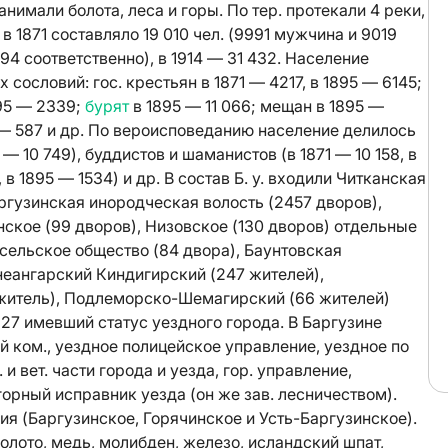
нимали болота, леса и горы. По тер. протекали 4 реки,
в 1871 составляло 19 010 чел. (9991 мужчина и 9019
994 соответственно), в 1914 — 31 432. Население
сословий: гос. крестьян в 1871 — 4217, в 1895 — 6145;
895 — 2339;
бурят
в 1895 — 11 066; мещан в 1895 —
5 — 587 и др. По вероисповеданию население делилось
 — 10 749), буддистов и шаманистов (в 1871 — 10 158, в
, в 1895 — 1534) и др. В состав Б. у. входили Читканская
аргузинская инородческая волость (2457 дворов),
нское (99 дворов), Низовское (130 дворов) отдельные
 сельское общество (84 двора), Баунтовская
неангарский Киндигирский (247 жителей),
житель), Подлеморско-Шемагирский (66 жителей)
927 имевший статус уездного города. В Баргузине
 ком., уездное полицейское управление, уездное по
и вет. части города и уезда, гор. управление,
горный исправник уезда (он же зав. лесничеством).
ия (Баргузинское, Горячинское и Усть-Баргузинское).
олото, медь, молибден, железо, исландский шпат,