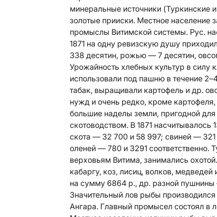
минеральные источники (Туркинские и 
золотые прииски. Местное население з
промыслы Витимской системы. Рус. н
1871 на одну ревизскую душу приходил
338 десятин, рожью — 7 десятин, овсо
Урожайность хлебных культур в силу 
использовали под пашню в течение 2–4 
табак, выращивали картофель и др. ов
нужд и очень редко, кроме картофеля
большие наделы земли, пригодной для
скотоводством. В 1871 насчитывалось 1
скота — 32 700 и 58 997; свиней — 321 
оленей — 780 и 3291 соответственно.
Т
верховьям Витима, занимались охотой.
кабаргу, коз, лисиц, волков, медведей
на сумму 6864 р., др. разной пушнины
Значительный лов рыбы производился в 
Ангара. Главный промысел состоял в ло