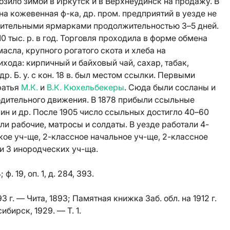
зило зимой в Иркутск и в Верхнеудинск на продажу. В
на кожевенная ф-ка, др. пром. предприятий в уезде не
ачительными ярмарками продолжительностью 3–5 дней.
0 тыс. р. в год. Торговля проходила в форме обмена
асла, крупного рогатого скота и хлеба на
ода: кирпичный и байховый чай, сахар, табак,
р. Б. у. с кон. 18 в. был местом ссылки. Первыми
ратья
М.К.
и
В.К. Кюхельбекеры
. Сюда были сосланы и
одительного движения. В 1878 прибыли ссыльные
ин и др. После 1905 число ссыльных достигло 40–60
ли рабочие, матросы и солдаты. В уезде работали 4-
кое уч-ще, 2-классное начальное уч-ще, 2-классное
и 3 инородческих уч-ща.
; ф. 19, оп. 1, д. 284, 393.
 г. — Чита, 1893; Памятная книжка Заб. обл. на 1912 г.
ибирск, 1929. — Т. 1.