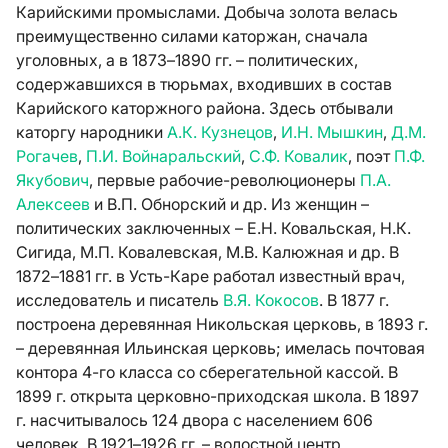
Карийскими промыслами. Добыча золота велась
преимущественно силами каторжан, сначала
уголовных, а в 1873–1890 гг. – политических,
содержавшихся в тюрьмах, входивших в состав
Карийского каторжного района. Здесь отбывали
каторгу народники
А.К. Кузнецов
,
И.Н. Мышкин
,
Д.М.
Рогачев
,
П.И. Войнаральский
,
С.Ф. Ковалик
, поэт
П.Ф.
Якубович
, первые рабочие-революционеры
П.А.
Алексеев
и В.П. Обнорский и др. Из женщин –
политических заключенных – Е.Н. Ковальская, Н.К.
Сигида, М.П. Ковалевская, М.В. Калюжная и др. В
1872–1881 гг. в Усть-Каре работал известный врач,
исследователь и писатель
В.Я. Кокосов
. В 1877 г.
построена деревянная Никольская церковь, в 1893 г.
– деревянная Ильинская церковь; имелась почтовая
контора 4-го класса со сберегательной кассой. В
1899 г. открыта церковно-приходская школа. В 1897
г. насчитывалось 124 двора с населением 606
человек. В 1921–1926 гг. – волостной центр