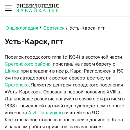
Энциклопедия
/
Сретенск
/
Усть-Карск, пгт
Усть-Карск, пгт
Поселок городского типа (с 1934) в восточной части
Сретенского района
, пристань на левом берегу р.
Шилка
при впадении в нее р. Кара. Расположен в 150
км (по автодороге) к восток-северо-востоку от
Сретенска
. Является центром городского поселения
«Усть-Карское». Основан в первой половине XVIII в.
Дальнейшее развитие получил в связи с открытием в
1838 г. поисковой партией под руководством горного
инженера
А.И. Павлуцкого
и штейгера Я.С.
Костылева золотоносных россыпей в долине р. Кара
и началом работы приисков, называвшихся