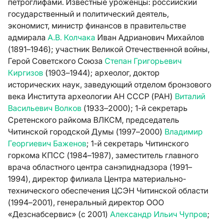
петроглифами. Известные уроженцы: российский
государственный и политический деятель,
экономист, министр финансов в правительстве
адмирала
А.В. Колчака
Иван Адрианович Михайлов
(1891–1946); участник Великой Отечественной войны,
Герой Советского Союза
Степан Григорьевич
Киргизов
(1903–1944); археолог, доктор
исторических наук, заведующий отделом бронзового
века Института археологии АН СССР (РАН)
Виталий
Васильевич Волков
(1933–2000); 1-й секретарь
Сретенского райкома ВЛКСМ, председатель
Читинской городской Думы (1997–2000)
Владимир
Георгиевич Баженов
; 1-й секретарь Читинского
горкома КПСС (1984–1987), заместитель главного
врача областного центра санэпиднадзора (1991–
1994), директор филиала Центра материально-
технического обеспечения ЦСЭН Читинской области
(1994–2001), генеральный директор ООО
«Дезснабсервис» (с 2001)
Александр Ильич Чупров
;