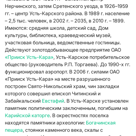
Нерчинского, затем Сретенского уезда, в 1926–1959
гг. – центр Усть-Карского района. В 1989 г. население
– 2,5 тыс. человек, в 2002 г. – 2035, в 2010 г. – 1899.
Имеются: средняя школа, детский сад, Дом
культуры, библиотека, краеведческий музей,
участковая больница, ведомственные гостиницы.
Действуют золотодобывающее предприятие ОАО
«Прииск Усть-Кара»
, Усть-Карское потребительское
общество (руководитель Р.П. Торгаева). До 1990-х гг.
функционировал аэропорт. В 2006 г. силами ОАО
«Прииск Усть-Кара» на месте разрушенного
построен Свято-Никольский храм, чин закладки
которого совершил епископ Читинский и
Забайкальский
Евстафий
. В Усть-Карске установлен
памятник политическим заключенным, погибшим на
Карийской каторге
. В окрестностях поселка
находятся памятники археологии:
Богачинская
пещера
, стоянки каменного века, скалы с