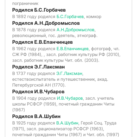
пограничник
Родился Б.С.Горбачев
В 1892 году родился
Б.С.Горбачев
, комкор
Родился А.Н.Добромыслов
В 1878 году родился
А.Н.Добромыслов
,
революционный, гос. деятель, этнограф.
Родился Е.В.Епанчинцев
В 1962 году родился
Е.В.Епанчинцев
, фотограф, чл.
СЖ РФ (1984), , засл. работник культуры РФ (2010),
засл. работник культуры Чит. обл. (2003).
Родился Э.Г.Лаксман
В 1737 году родился
Э.Г.Лаксман
,
естествоиспытатель и путешественник, акад.
Петербургской АН (1770).
Родился И.В.Чубаров
В 1904 году родился
И.В.Чубаров
, засл. учитель
школы РСФСР (1959), почетный гражданин Читы
(1967)
Родился В.А.Шубин
В 1925 году родился
В.А.Шубин
, Герой Соц. Труда
(1971), засл. рационализатор РСФСР (1963),
почетный гражданин Читы (1967) и Чит. обл. (1997)