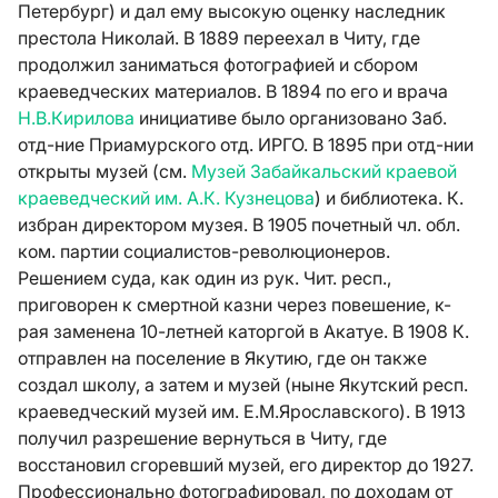
Петербург) и дал ему высокую оценку наследник
престола Николай. В 1889 переехал в Читу, где
продолжил заниматься фотографией и сбором
краеведческих материалов. В 1894 по его и врача
Н.В.Кирилова
инициативе было организовано Заб.
отд-ние Приамурского отд. ИРГО. В 1895 при отд-нии
открыты музей (см.
Музей
Забайкальский краевой
краеведческий им. А.К. Кузнецова
) и библиотека. К.
избран директором музея. В 1905 почетный чл. обл.
ком. партии социалистов-революционеров.
Решением суда, как один из рук. Чит. респ.,
приговорен к смертной казни через повешение, к-
рая заменена 10-летней каторгой в Акатуе. В 1908 К.
отправлен на поселение в Якутию, где он также
создал школу, а затем и музей (ныне Якутский респ.
краеведческий музей им. Е.М.Ярославского). В 1913
получил разрешение вернуться в Читу, где
восстановил сгоревший музей, его директор до 1927.
Профессионально фотографировал, по доходам от