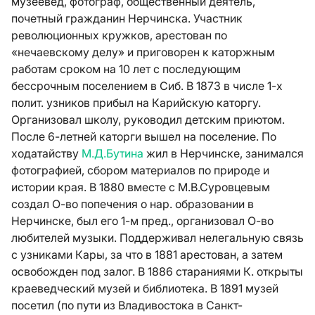
музеевед, фотограф, общественный деятель,
почетный гражданин Нерчинска. Участник
революционных кружков, арестован по
«нечаевскому делу» и приговорен к каторжным
работам сроком на 10 лет с последующим
бессрочным поселением в Сиб. В 1873 в числе 1-х
полит. узников прибыл на Карийскую каторгу.
Организовал школу, руководил детским приютом.
После 6-летней каторги вышел на поселение. По
ходатайству
М.Д.Бутина
жил в Нерчинске, занимался
фотографией, сбором материалов по природе и
истории края. В 1880 вместе с М.В.Суровцевым
создал О-во попечения о нар. образовании в
Нерчинске, был его 1-м пред., организовал О-во
любителей музыки. Поддерживал нелегальную связь
с узниками Кары, за что в 1881 арестован, а затем
освобожден под залог. В 1886 стараниями К. открыты
краеведческий музей и библиотека. В 1891 музей
посетил (по пути из Владивостока в Санкт-