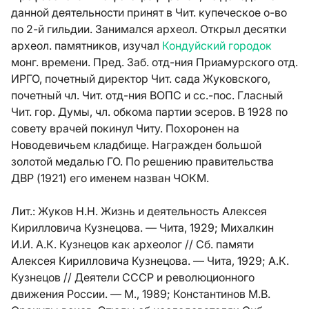
данной деятельности принят в Чит. купеческое о-во
по 2-й гильдии. Занимался археол. Открыл десятки
археол. памятников, изучал
Кондуйский городок
монг. времени. Пред. Заб. отд-ния Приамурского отд.
ИРГО, почетный директор Чит. сада Жуковского,
почетный чл. Чит. отд-ния ВОПС и сс.-пос. Гласный
Чит. гор. Думы, чл. обкома партии эсеров. В 1928 по
совету врачей покинул Читу. Похоронен на
Новодевичьем кладбище. Награжден большой
золотой медалью ГО. По решению правительства
ДВР (1921) его именем назван ЧОКМ.
Лит.:
Жуков Н.Н. Жизнь и деятельность Алексея
Кирилловича Кузнецова. — Чита, 1929; Михалкин
И.И. А.К. Кузнецов как археолог // Сб. памяти
Алексея Кирилловича Кузнецова. — Чита, 1929; А.К.
Кузнецов // Деятели СССР и революционного
движения России. — М., 1989; Константинов М.В.