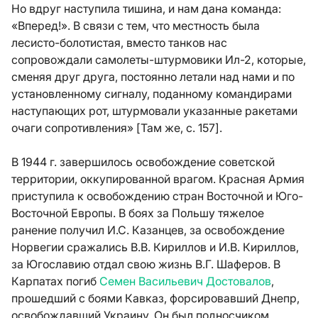
Но вдруг наступила тишина, и нам дана команда:
«Вперед!». В связи с тем, что местность была
лесисто-болотистая, вместо танков нас
сопровождали самолеты-штурмовики Ил-2, которые,
сменяя друг друга, постоянно летали над нами и по
установленному сигналу, поданному командирами
наступающих рот, штурмовали указанные ракетами
очаги сопротивления» [Там же, с. 157].
В 1944 г. завершилось освобождение советской
территории, оккупированной врагом. Красная Армия
приступила к освобождению стран Восточной и Юго-
Восточной Европы. В боях за Польшу тяжелое
ранение получил И.С. Казанцев, за освобождение
Норвегии сражались В.В. Кириллов и И.В. Кириллов,
за Югославию отдал свою жизнь В.Г. Шаферов. В
Карпатах погиб
Семен Васильевич Достовалов
,
прошедший с боями Кавказ, форсировавший Днепр,
освобождавший Украину. Он был подносчиком