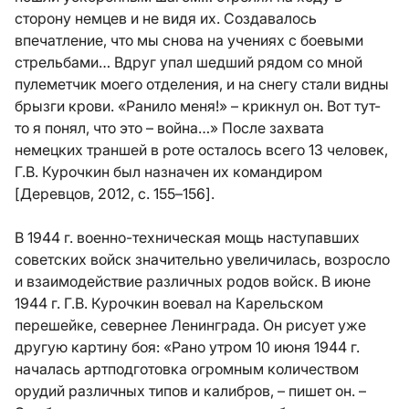
сторону немцев и не видя их. Создавалось
впечатление, что мы снова на учениях с боевыми
стрельбами… Вдруг упал шедший рядом со мной
пулеметчик моего отделения, и на снегу стали видны
брызги крови. «Ранило меня!» – крикнул он. Вот тут-
то я понял, что это – война…» После захвата
немецких траншей в роте осталось всего 13 человек,
Г.В. Курочкин был назначен их командиром
[Деревцов, 2012, с. 155–156].
В 1944 г. военно-техническая мощь наступавших
советских войск значительно увеличилась, возросло
и взаимодействие различных родов войск. В июне
1944 г. Г.В. Курочкин воевал на Карельском
перешейке, севернее Ленинграда. Он рисует уже
другую картину боя: «Рано утром 10 июня 1944 г.
началась артподготовка огромным количеством
орудий различных типов и калибров, – пишет он. –