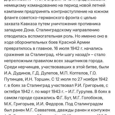
немецкому командованию на период новой летней
кампании предпринять контрнаступление на южном
фланге советско-германского фронта с целью
захвата Кавказа путем уничтожения противника
западнее Дона. Сталинградскому направлению
отводилась вспомогательная роль. Но именно оно в
ходе оборонительных боев Красной Армии
превратилось в главное. 16 июля 1942 г. начались
сражения за Сталинград. «Ни шагу назад!» – стало
непреложным правилом всех защитников города.
Среди нерчинцев, участвовавших в этой битве, были
И.А. Дудинов, Г.Д. Дулепов, М.П. Коптелов, Г.О.
Путинцев, И.Н. Торшин. С 12 июля по 27 ноября 1942
г. в боях за Сталинград участвовал Р.И. Григорьев, с
октября 1942 г. по март 1943 г. – И.Г. Гурулев. В боях в
самом городе сражались Ф.Г. Бут, М.Г. Голобоков,
М.К. Григорьев, И.И. Федоров. Под Сталинградом
был ранен М.Г. Савватеев, дважды ранен и контужен