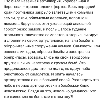
Это была наземная артиллерия, корабельная и
береговая – кронштадских фортов. Весь передний
край противника закрыло взлетавшими комьями
земли, грязи, обломками деревьев, копотью и
дымом… Вдруг весь этот ужасающий сплошной
грохот резко замолк, и послышалось гудение
огромного количества самолетов, которые, пикируя
и стреляя из своих артустановок, начали бомбить
оборонительные сооружения немцев. Самолеты шли
эшелонами: одни, сбросив бомбы и расстреляв
боеприпасы, возвращались на свои аэродромы,
другие шли им навстречу с грузом бомб. Это
продолжалось достаточно долго, но вдруг небо
очистилось от самолетов. И опять началась
артподготовка с еще большей силой. Разглядеть что-
либо в период артподготовки и бомбежки было
невозможно. Глядя на это, невольно думалось: что
же живое могло быть там в этом аду?!