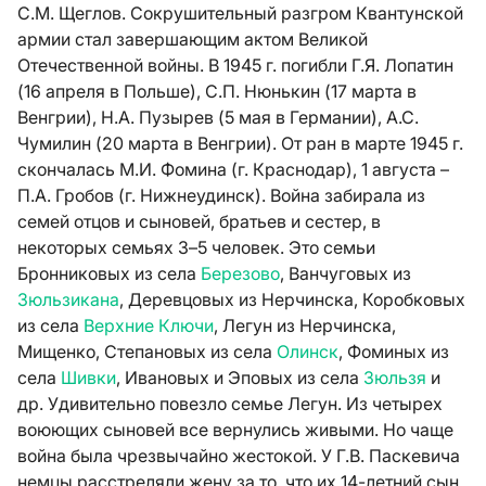
С.М. Щеглов. Сокрушительный разгром Квантунской
армии стал завершающим актом Великой
Отечественной войны. В 1945 г. погибли Г.Я. Лопатин
(16 апреля в Польше), С.П. Нюнькин (17 марта в
Венгрии), Н.А. Пузырев (5 мая в Германии), А.С.
Чумилин (20 марта в Венгрии). От ран в марте 1945 г.
скончалась М.И. Фомина (г. Краснодар), 1 августа –
П.А. Гробов (г. Нижнеудинск). Война забирала из
семей отцов и сыновей, братьев и сестер, в
некоторых семьях 3–5 человек. Это семьи
Бронниковых из села
Березово
, Ванчуговых из
Зюльзикана
, Деревцовых из Нерчинска, Коробковых
из села
Верхние Ключи
, Легун из Нерчинска,
Мищенко, Степановых из села
Олинск
, Фоминых из
села
Шивки
, Ивановых и Эповых из села
Зюльзя
и
др. Удивительно повезло семье Легун. Из четырех
воюющих сыновей все вернулись живыми. Но чаще
война была чрезвычайно жестокой. У Г.В. Паскевича
немцы расстреляли жену за то, что их 14-летний сын