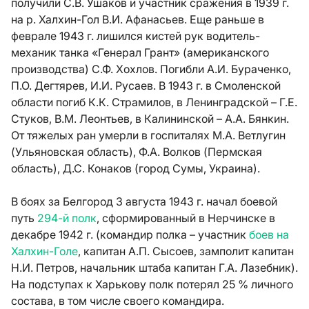
получили С.В. Ушаков и участник сражения в 1939 г.
на р. Халхин-Гол В.И. Афанасьев. Еще раньше в
феврале 1943 г. лишился кистей рук водитель-
механик танка «Генерал Грант» (американского
производства) С.Ф. Хохлов. Погибли А.И. Бураченко,
П.О. Дегтярев, И.И. Русаев. В 1943 г. в Смоленской
области погиб К.К. Страмилов, в Ленинградской – Г.Е.
Стуков, В.М. Леонтьев, в Калининской – А.А. Бянкин.
От тяжелых ран умерли в госпиталях М.А. Ветлугин
(Ульяновская область), Ф.А. Волков (Пермская
область), Д.С. Конаков (город Сумы, Украина).
В боях за Белгород 3 августа 1943 г. начал боевой
путь
294-й полк
, сформированный в Нерчинске в
декабре 1942 г. (командир полка – участник
боев на
Халхин-Голе
, капитан А.П. Сысоев, замполит капитан
Н.И. Петров, начальник штаба капитан Г.А. Лазебник).
На подступах к Харькову полк потерял 25 % личного
состава, в том числе своего командира.