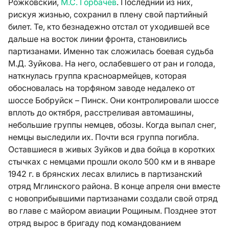
Рожковский,
М.С. Горбачев
. Последний из них,
рискуя жизнью, сохранил в плену свой партийный
билет. Те, кто безнадежно отстал от уходившей все
дальше на восток линии фронта, становились
партизанами. Именно так сложилась боевая судьба
М.Д. Зуйкова. На него, ослабевшего от ран и голода,
наткнулась группа красноармейцев, которая
обосновалась на торфяном заводе недалеко от
шоссе Бобруйск – Пинск. Они контролировали шоссе
вплоть до октября, расстреливая автомашины,
небольшие группы немцев, обозы. Когда выпал снег,
немцы выследили их. Почти вся группа погибла.
Оставшиеся в живых Зуйков и два бойца в коротких
стычках с немцами прошли около 500 км и в январе
1942 г. в брянских лесах влились в партизанский
отряд Мглинского района. В конце апреля они вместе
с новоприбывшими партизанами создали свой отряд
во главе с майором авиации Рощиным. Позднее этот
отряд вырос в бригаду под командованием