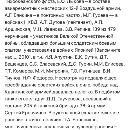
Тихоокеанского флота, Е.Ф. Лыкова – в составе
авиаремонтных мастерских 12-й Воздушной армии,
А.Г. Бянкина – в понтонных частях, М.Г. Гусева — в
войсках НКВД, А.Т. Дутова (лейтенант), А.П.
Аршинская, М.Н. Иванова, З.В. Репина. 139 из 479
нерчинцев – участников Великой Отечественной
войны, обладавших большим солдатским боевым
опытом, участвовали в войне с Японией [Запомните
нас…, 2010], в т.ч. И.Я. Апухтин, Е.К. Бутин, Д.Т.
Бешенцев, С.С. Власевский, Д.С. Гурин, М.И. Елисеев,
Т.Т. Комаров, М.И. Митронин, Г.О. Путинцев, В.И.
Тиунов, Н.Ф. Федоров. Несмотря на подавляющее
преобладание советских войск в силе, победа над
Квантунской армией давалась нелегко. В подбитом
танке сгорел друг Д.Д. Гаученова, воевавший в
составе 205-й танковой бригады 36-й армии, –
Сергей Еренчинов. В рукопашной схватке тяжелое
ранение в живот получил П.А. Бронников,
многочисленные осколочные и пулевое ранения –