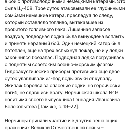
в бой с противолодочными немецкими катерами. Это
была Щ-408. Трое суток атаковывали ее глубинными
бомбами немецкие катера, преследуя по следу,
который оставляло топливо, вытекавшее из
пробитого топливного бака. Лишенная запасов
воздуха, подводная лодка была вынуждена всплыть
и принять неравный бой. Один немецкий катер был
потоплен, еще на трех вспыхнул пожар, но и у лодки
закончился боезапас. Подводная лодка погрузилась
с поднятым советским военно-морским флагом.
Гидроакустические приборы противника еще двое
суток улавливали из-под воды звуки от кувалд.
Экипаж боролся за спасение лодки, но героически
погиб, не сдавшись врагу. Нерчинская школа № 9
носит имя своего выпускника Геннадия Ивановича
Белокопытова [Там же, с. 19–22].
Нерчинцы приняли участие и в других решающих
сражениях Великой Отечественной войны –