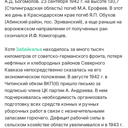
А.Д. Богомолов. 23 сентября 1942 г. на высоте 130,7
(Сталинградская область) погиб М.А. Ерофеев. В этот
же день в Краснодарском крае погиб Я.П. Обухов
(Абинский район, пос. Эриванский), а еще раньше на
воронежском направлении от полученных ран
скончался И.Ф. Комогорцев.
Хотя
Забайкалье
находилось за много тысяч
километров от советско-германского фронта, потеря
нефтяных и хлебородных районов Северного
Кавказа непосредственно сказалась на его
экономическом положении. В августе 1942 г. в
Читинский обком ВКП(б) пришло письмо за
подписью члена ЦК партии А. Андреева. В нем
подчеркивалась необходимость организовать
подготовку всех средств конных и ручных
уборочных работ в связи с незначительными
запасами горючего. Дефицит рабочей силы в
сельском хозяйстве области увеличивался и в 1943 г.