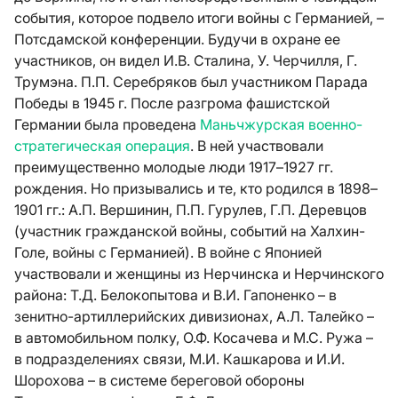
события, которое подвело итоги войны с Германией, –
Потсдамской конференции. Будучи в охране ее
участников, он видел И.В. Сталина, У. Черчилля, Г.
Трумэна. П.П. Серебряков был участником Парада
Победы в 1945 г. После разгрома фашистской
Германии была проведена
Маньчжурская военно-
стратегическая операция
. В ней участвовали
преимущественно молодые люди 1917–1927 гг.
рождения. Но призывались и те, кто родился в 1898–
1901 гг.: А.П. Вершинин, П.П. Гурулев, Г.П. Деревцов
(участник гражданской войны, событий на Халхин-
Голе, войны с Германией). В войне с Японией
участвовали и женщины из Нерчинска и Нерчинского
района: Т.Д. Белокопытова и В.И. Гапоненко – в
зенитно-артиллерийских дивизионах, А.Л. Талейко –
в автомобильном полку, О.Ф. Косачева и М.С. Ружа –
в подразделениях связи, М.И. Кашкарова и И.И.
Шорохова – в системе береговой обороны