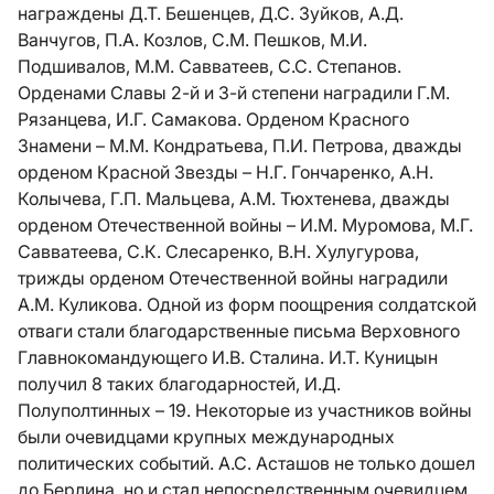
награждены Д.Т. Бешенцев, Д.С. Зуйков, А.Д.
Ванчугов, П.А. Козлов, С.М. Пешков, М.И.
Подшивалов, М.М. Савватеев, C.C. Степанов.
Орденами Славы 2-й и 3-й степени наградили Г.М.
Рязанцева, И.Г. Самакова. Орденом Красного
Знамени – М.М. Кондратьева, П.И. Петрова, дважды
орденом Красной Звезды – Н.Г. Гончаренко, А.Н.
Колычева, Г.П. Мальцева, А.М. Тюхтенева, дважды
орденом Отечественной войны – И.М. Муромова, М.Г.
Савватеева, С.К. Слесаренко, В.Н. Хулугурова,
трижды орденом Отечественной войны наградили
А.М. Куликова. Одной из форм поощрения солдатской
отваги стали благодарственные письма Верховного
Главнокомандующего И.В. Сталина. И.Т. Куницын
получил 8 таких благодарностей, И.Д.
Полуполтинных – 19. Некоторые из участников войны
были очевидцами крупных международных
политических событий. А.С. Асташов не только дошел
до Берлина, но и стал непосредственным очевидцем