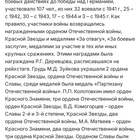
боевых действиях до победы над Германией,
участвовало 107 чел., из них 32 воевали с 1941 г., 25 –
с 1942, 30 – с 1943, 17 – с 1944 и 3 – с 1945 г. Как
правило, участники войны возвращались
награжденными орденом Отечественной войны,
Красной Звезды и медалями «За отвагу», «За боевые
заслуги», медалями за участие в тех или иных
крупных сражениях. Этими наградами была
награждена Р.Г. Деревцова, расписавшаяся на
рейхстаге. Грудь М.Д. Зуйкова украшали 2 ордена
Красной Звезды, ордена Отечественной войны и
Славы, среди медалей была медаль «Партизану
Отечественной войны». П.П. Колотовкин имел орден
Красного Знамени, три ордена Отечественной войны,
орден Красной Звезды, В.Д. Комогорцев – орден
Славы 2-й и 3-й степени, Красной Звезды, два
ордена Отечественной войны, М.А. Матвеев – орден
Красного Знамени, два ордена Отечественной войны,
три ордена Красной Звезды. Орденом Славы были