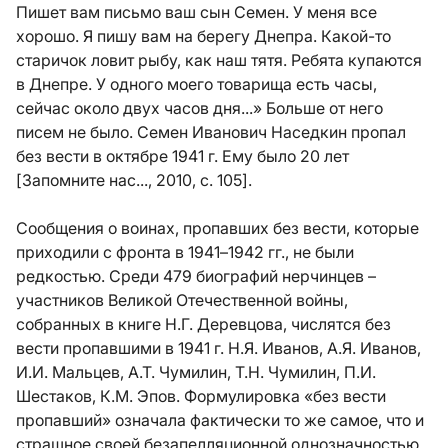
Пишет вам письмо ваш сын Семен. У меня все
хорошо. Я пишу вам на берегу Днепра. Какой-то
старичок ловит рыбу, как наш тятя. Ребята купаются
в Днепре. У одного моего товарища есть часы,
сейчас около двух часов дня...» Больше от него
писем не было. Семен Иванович Наседкин пропал
без вести в октябре 1941 г. Ему было 20 лет
[Запомните нас..., 2010, с. 105].
Сообщения о воинах, пропавших без вести, которые
приходили с фронта в 1941–1942 гг., не были
редкостью. Среди 479 биографий нерчинцев –
участников Великой Отечественной войны,
собранных в книге Н.Г. Деревцова, числятся без
вести пропавшими в 1941 г. Н.Я. Иванов, А.Я. Иванов,
И.И. Мальцев, А.Т. Чумилин, Т.Н. Чумилин, П.И.
Шестаков, К.М. Эпов. Формулировка «без вести
пропавший» означала фактически то же самое, что и
страшное своей безапелляционной однозначностью