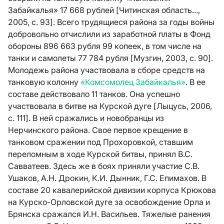
Забайкалья» 17 668 рублей [Читинская область...,
2005, с. 93]. Всего трудящиеся района за годы войны
добровольно отчислили из заработной платы в Фонд
обороны 896 663 рубля 99 копеек, в том числе на
танки и самолеты 77 784 рубля [Музгин, 2003, с. 90].
Молодежь района участвовала в сборе средств на
танковую колонну
«Комсомолец Забайкалья»
. В ее
составе действовало 11 танков. Она успешно
участвовала в битве на Курской дуге [Лыцусь, 2006,
с. 111]. В ней сражались и новобранцы из
Нерчинского района. Свое первое крещение в
танковом сражении под Прохоровкой, ставшим
переломным в ходе Курской битвы, принял В.С.
Савватеев. Здесь же в боях приняли участие С.В.
Ушаков, А.Н. Дрокин, К.И. Дынник, Г.С. Епимахов. В
составе 20 кавалерийской дивизии корпуса Крюкова
на Курско-Орловской дуге за освобождение Орла и
Брянска сражался И.Н. Васильев. Тяжелые ранения