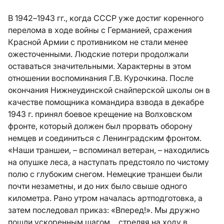
В 1942–1943 гг., когда СССР уже достиг коренного
перелома в ходе войны с Германией, сражения
Красной Армии с противником не стали менее
ожесточенными. Людские потери продолжали
оставаться значительными. Характерны в этом
отношении воспоминания Г.В. Курочкина. После
окончания Нижнеудинской снайперской школы он в
качестве помощника командира взвода в декабре
1943 г. принял боевое крещение на Волховском
фронте, который должен был прорвать оборону
немцев и соединиться с Ленинградским фронтом.
«Наши траншеи, – вспоминал ветеран, – находились
на опушке леса, а наступать предстояло по чистому
полю с глубоким снегом. Немецкие траншеи были
почти незаметны, и до них было свыше одного
километра. Рано утром началась артподготовка, а
затем последовал приказ: «Вперед!». Мы дружно
пошли ускоренным шагом… стреляя на ходу в