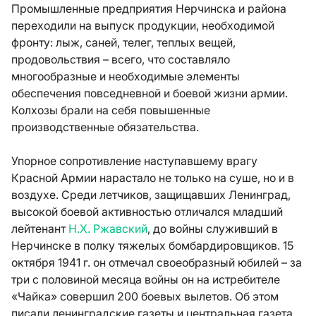
Промышленные предприятия Нерчинска и района
переходили на выпуск продукции, необходимой
фронту: лыж, саней, телег, теплых вещей,
продовольствия – всего, что составляло
многообразные и необходимые элементы
обеспечения повседневной и боевой жизни армии.
Колхозы брали на себя повышенные
производственные обязательства.
Упорное сопротивление наступавшему врагу
Красной Армии нарастало не только на суше, но и в
воздухе. Среди летчиков, защищавших Ленинград,
высокой боевой активностью отличался младший
лейтенант
Н.Х. Ржавский
, до войны служивший в
Нерчинске в полку тяжелых бомбардировщиков. 15
октября 1941 г. он отмечал своеобразный юбилей – за
три с половиной месяца войны он на истребителе
«Чайка» совершил 200 боевых вылетов. Об этом
писали ленинградские газеты и центральная газета