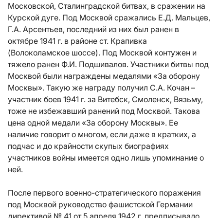
Московской, Сталинградской битвах, в сражении на
Курской дуге. Под Москвой сражались Е.Д. Мальцев,
Г.А. Арсентьев, последний из них был ранен в
октябре 1941 г. в районе ст. Крапивка
(Волоколамское шоссе). Под Москвой контужен и
тяжело ранен Ф.И. Подшивалов. Участники битвы под
Москвой были награждены медалями «За оборону
Москвы». Такую же награду получил С.А. Кочан –
участник боев 1941 г. за Витебск, Смоленск, Вязьму,
тоже не избежавший ранений под Москвой. Такова
цена одной медали «За оборону Москвы». Ее
наличие говорит о многом, если даже в кратких, а
подчас и до крайности скупых биографиях
участников войны имеется одно лишь упоминание о
ней.
После первого военно-стратегического поражения
под Москвой руководство фашистской Германии
директивой № 41 от 5 апреля 1942 г. предписывало