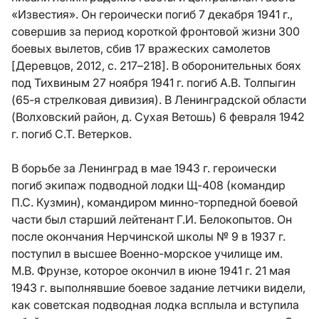
«Известия». Он героически погиб 7 декабря 1941 г.,
совершив за период короткой фронтовой жизни 300
боевых вылетов, сбив 17 вражеских самолетов
[Деревцов, 2012, с. 217–218]. В оборонительных боях
под Тихвиным 27 ноября 1941 г. погиб А.В. Толпыгин
(65-я стрелковая дивизия). В Ленинградской области
(Волховский район, д. Сухая Ветошь) 6 февраля 1942
г. погиб С.Т. Ветерков.
В борьбе за Ленинград в мае 1943 г. героически
погиб экипаж подводной лодки Щ-408 (командир
П.С. Кузмин), командиром минно-торпедной боевой
части был старший лейтенант Г.И. Белокопытов. Он
после окончания Нерчинской школы № 9 в 1937 г.
поступил в высшее Военно-морское училище им.
М.В. Фрунзе, которое окончил в июне 1941 г. 21 мая
1943 г. выполнявшие боевое задание летчики видели,
как советская подводная лодка всплыла и вступила