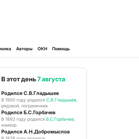
полка
Авторы
ОКН
Помощь
В этот день
7 августа
Родился С.В.Гладышев
В 1950 году родился
С.В.Гладышев
,
рядовой, пограничник
Родился Б.С.Горбачев
В 1892 году родился
Б.С.Горбачев
,
комкор
Родился А.Н.Добромыслов
В 1878 году родился