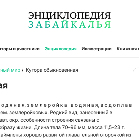
аторы и участники
Энциклопедия
Иллюстрации
Книжная 
тный мир
/
Кутора обыкновенная
ая
 н а я, з е м л е р о й к а в о д я н а я, в о д о п л а в
сем. землеройковых. Редкий вид, занесенный в
 авт. окр. особенности строения связаны с
разу жизни. Длина тела 70–96 мм, масса 11,5–23 г.
окаймлены хорошо развитой плавательной оторочкой из