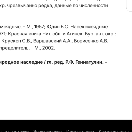
. кр. чрезвычайно редка, данные по численности
омоядные. – М., 1957; Юдин Б.С. Насекомоядные
; Красная книга Чит. обл. и Агинск. Бур. авт. окр.:
 Крускоп С.В., Варшавский А.А., Борисенко А.В.
ределитель. – М., 2002.
одное наследие / гл. ред. Р.Ф. Гениатулин. –
ы и участники
Энциклопедия
Иллюстрации
Книжная полка