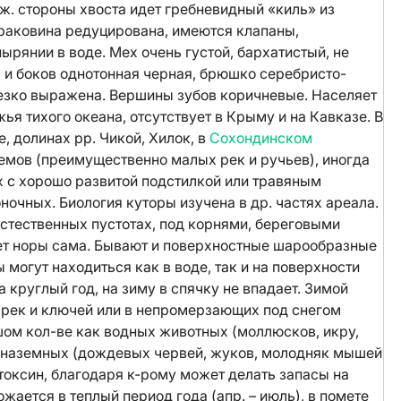
иж. стороны хвоста идет гребневидный «киль» из
раковина редуцирована, имеются клапаны,
рянии в воде. Мех очень густой, бархатистый, не
и боков однотонная черная, брюшко серебристо-
резко выражена. Вершины зубов коричневые. Населяет
ья тихого океана, отсутствует в Крыму и на Кавказе. В
е, долинах рр. Чикой, Хилок, в
Сохондинском
оемов (преимущественно малых рек и ручьев), иногда
ах с хорошо развитой подстилкой или травяным
очных. Биология куторы изучена в др. частях ареала.
естественных пустотах, под корнями, береговыми
оет норы сама. Бывают и поверхностные шарообразные
ы могут находиться как в воде, так и на поверхности
а круглый год, на зиму в спячку не впадает. Зимой
рек и ключей или в непромерзающих под снегом
шом кол-ве как водных животных (моллюсков, икру,
и наземных (дождевых червей, жуков, молодняк мышей
токсин, благодаря к-рому может делать запасы на
жается в теплый период года (апр. – июль), в помете