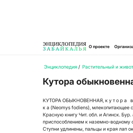
О проекте
Организ
Энциклопедия
/
Растительный и живо
Кутора обыкновенн
КУТОРА ОБЫКНОВЕННАЯ, к у т о р а в о д я
к а (Neomys fodiens), млекопитающее 
Красную книгу Чит. обл. и Агинск. Бур.
приспособлением к наземно-водному об
Ступни удлинены, пальцы и края лап 