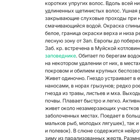
коротких упругих волос. Вдоль всей н
удлиненных щетинистых волос. Ушная 
закрывающие слуховые проходы при ны
смачивающийся водой. Окраска спины 
белое, граница окраски верха и низа 
лесную зону от Зап. Европы до побереж
Заб. кр. встречена в Муйской котловин
заповеднике
. Обитает по берегам вод
на некотором удалении от них, в мест
покровом и обилием крупных беспозвон
Живет одиночно. Гнездо устраивает в 
наносами, в норах грызунов; редко р
гнезда из травы, листьев и мха. Выход
почвы. Плавает быстро и легко. Активн
живет около незамерзающих участков 
заболоченных местах. Поедает в боль
мальков рыб, молодых лягушек), так 
и полевок). В слюне содержится нейро
зиму из парализованных жертв. Размно