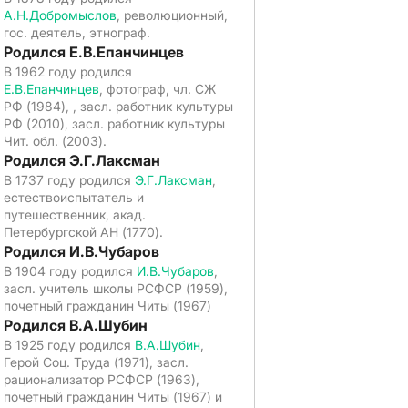
А.Н.Добромыслов
, революционный,
гос. деятель, этнограф.
Родился Е.В.Епанчинцев
В 1962 году родился
Е.В.Епанчинцев
, фотограф, чл. СЖ
РФ (1984), , засл. работник культуры
РФ (2010), засл. работник культуры
Чит. обл. (2003).
Родился Э.Г.Лаксман
В 1737 году родился
Э.Г.Лаксман
,
естествоиспытатель и
путешественник, акад.
Петербургской АН (1770).
Родился И.В.Чубаров
В 1904 году родился
И.В.Чубаров
,
засл. учитель школы РСФСР (1959),
почетный гражданин Читы (1967)
Родился В.А.Шубин
В 1925 году родился
В.А.Шубин
,
Герой Соц. Труда (1971), засл.
рационализатор РСФСР (1963),
почетный гражданин Читы (1967) и