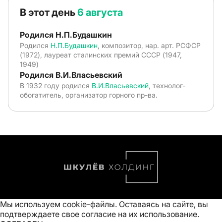
В этот день
6 августа
Родился Н.П.Будашкин
Родился
Н.П.Будашкин
, композитор, нар. арт. РСФСР
(1972), лауреат сталинских премий СССР (1947,
1949)
Родился В.И.Власьевский
В 1932 году родился
В.И.Власьевский
, технолог-
обогатитель, организатор горного пр-ва.
Мы используем cookie-файлы. Оставаясь на сайте, вы
подтверждаете свое
согласие на их использование
.