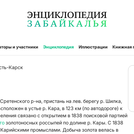
аторы и участники
Энциклопедия
Иллюстрации
Книжная 
сть-Карск
 Сретенского р-на, пристань на лев. берегу р. Шилка,
положен в устье р. Кара, в 123 км (по автодороге) к
селения связано с открытием в 1838 поисковой партией
го
золотоносных россыпей по долине р. Кары. С 1838
 Карийскими промыслами. Добыча золота велась в