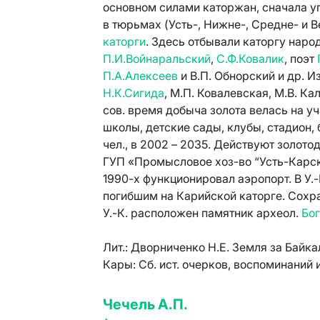
основном силами каторжан, сначала уг
в тюрьмах (Усть-, Нижне-, Средне- и 
каторги
. Здесь отбывали каторгу наро
П.И.Войнаральский
,
С.Ф.Ковалик
, поэт
П.А.Алексеев
и В.П. Обнорский и др. И
Н.К.Сигида
, М.П. Ковалевская, М.В. Ка
сов. время добыча золота велась на у
школы, детские сады, клубы, стадион, б
чел., в 2002 – 2035. Действуют золо
ГУП «Промысловое хоз-во “Усть-Карско
1990-х функционировал аэропорт. В У.
погибшим на Карийской каторге. Сохра
У.-К. расположен памятник археол.
Бо
Лит.:
Дворниченко Н.Е. Земля за Байкал
Кары: Сб. ист. очерков, воспоминаний и
Чечель А.П.