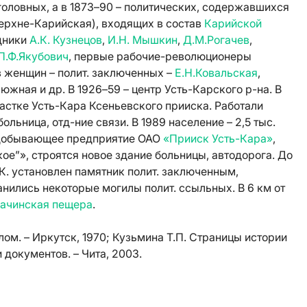
оловных, а в 1873–90 – политических, содержавшихся
Верхне-Карийская), входящих в состав
Карийской
дники
А.К. Кузнецов
,
И.Н. Мышкин
,
Д.М.Рогачев
,
П.Ф.Якубович
, первые рабочие-революционеры
з женщин – полит. заключенных –
Е.Н.Ковальская
,
люжная и др. В 1926–59 – центр Усть-Карского р-на. В
частке Усть-Кара Ксеньевского прииска. Работали
ольница, отд-ние связи. В 1989 население – 2,5 тыс.
тодобывающее предприятие ОАО
«Прииск Усть-Кара»
,
е”», строятся новое здание больницы, автодорога. До
-К. установлен памятник полит. заключенным,
нились некоторые могилы полит. ссыльных. В 6 км от
гачинская пещера
.
ом. – Иркутск, 1970; Кузьмина Т.П. Страницы истории
 документов. – Чита, 2003.