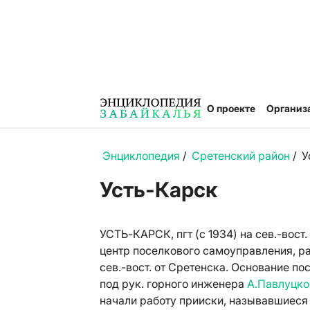
О проекте
Организ
Энциклопедия
/
Сретенский район
/
У
Усть-Карск
УСТЬ-КАРСК, пгт (с 1934) на сев.-вост.
центр поселкового самоуправления, рас
сев.-вост. от Сретенска. Основание по
под рук. горного инженера
А.Павлуцко
начали работу прииски, называвшиеся