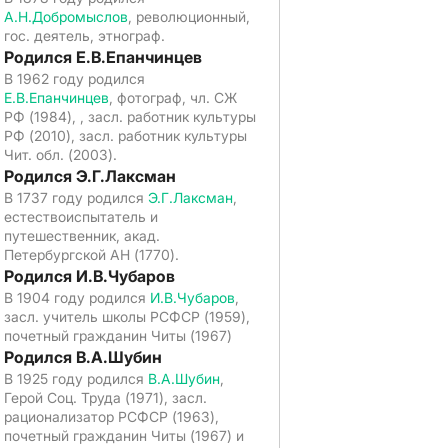
А.Н.Добромыслов
, революционный,
гос. деятель, этнограф.
Родился Е.В.Епанчинцев
В 1962 году родился
Е.В.Епанчинцев
, фотограф, чл. СЖ
РФ (1984), , засл. работник культуры
РФ (2010), засл. работник культуры
Чит. обл. (2003).
Родился Э.Г.Лаксман
В 1737 году родился
Э.Г.Лаксман
,
естествоиспытатель и
путешественник, акад.
Петербургской АН (1770).
Родился И.В.Чубаров
В 1904 году родился
И.В.Чубаров
,
засл. учитель школы РСФСР (1959),
почетный гражданин Читы (1967)
Родился В.А.Шубин
В 1925 году родился
В.А.Шубин
,
Герой Соц. Труда (1971), засл.
рационализатор РСФСР (1963),
почетный гражданин Читы (1967) и