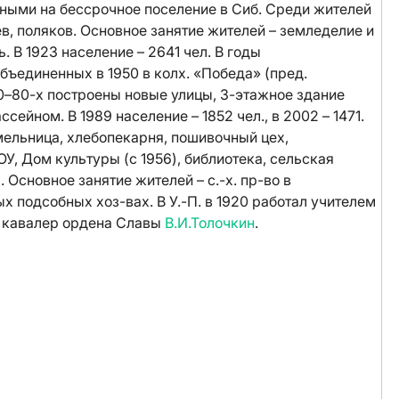
ными на бессрочное поселение в Сиб. Среди жителей
ев, поляков. Основное занятие жителей – земледелие и
. В 1923 население – 2641 чел. В годы
бъединенных в 1950 в колх. «Победа» (пред.
970–80-х построены новые улицы, 3-этажное здание
сейном. В 1989 население – 1852 чел., в 2002 – 1471.
мельница, хлебопекарня, пошивочный цех,
У, Дом культуры (с 1956), библиотека, сельская
 Основное занятие жителей – с.-х. пр-во в
х подсобных хоз-вах. В У.-П. в 1920 работал учителем
й кавалер ордена Славы
В.И.Толочкин
.