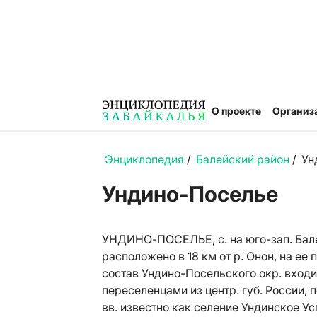
О проекте
Организ
Энциклопедия
/
Балейский район
/
Ун
Ундино-Поселье
УНДИНО-ПОСЕЛЬЕ, с. на юго-зап. Бале
расположено в 18 км от р. Онон, на ее п
состав Ундино-Посельского окр. входи
переселенцами из центр. губ. России, 
вв. известно как селение Ундинское Ус