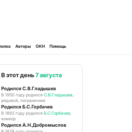
полка
Авторы
ОКН
Помощь
В этот день
7 августа
Родился С.В.Гладышев
В 1950 году родился
С.В.Гладышев
,
рядовой, пограничник
Родился Б.С.Горбачев
В 1892 году родился
Б.С.Горбачев
,
комкор
Родился А.Н.Добромыслов
В 1878 году родился