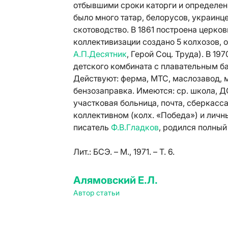
отбывшими сроки каторги и определен
было много татар, белорусов, украинц
скотоводство. В 1861 построена церковь
коллективизации создано 5 колхозов, о
А.П.Десятник
, Герой Соц. Труда). В 1
детского комбината с плавательным бас
Действуют: ферма, МТС, маслозавод, 
бензозаправка. Имеются: ср. школа, ДО
участковая больница, почта, сберкасса.
коллективном (колх. «Победа») и личны
писатель
Ф.В.Гладков
, родился полны
Лит.:
БСЭ. – М., 1971. – Т. 6.
Алямовский Е.Л.
Автор статьи