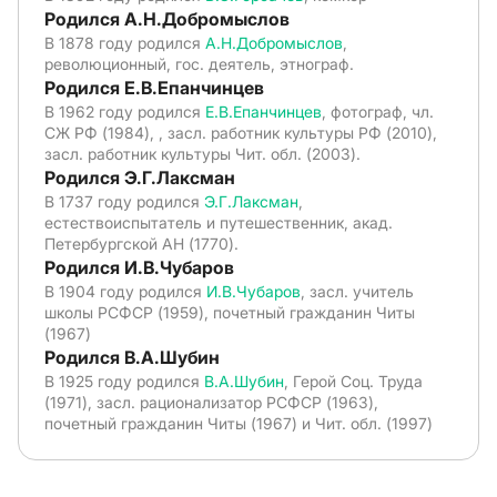
Родился А.Н.Добромыслов
В 1878 году родился
А.Н.Добромыслов
,
революционный, гос. деятель, этнограф.
Родился Е.В.Епанчинцев
В 1962 году родился
Е.В.Епанчинцев
, фотограф, чл.
СЖ РФ (1984), , засл. работник культуры РФ (2010),
засл. работник культуры Чит. обл. (2003).
Родился Э.Г.Лаксман
В 1737 году родился
Э.Г.Лаксман
,
естествоиспытатель и путешественник, акад.
Петербургской АН (1770).
Родился И.В.Чубаров
В 1904 году родился
И.В.Чубаров
, засл. учитель
школы РСФСР (1959), почетный гражданин Читы
(1967)
Родился В.А.Шубин
В 1925 году родился
В.А.Шубин
, Герой Соц. Труда
(1971), засл. рационализатор РСФСР (1963),
почетный гражданин Читы (1967) и Чит. обл. (1997)