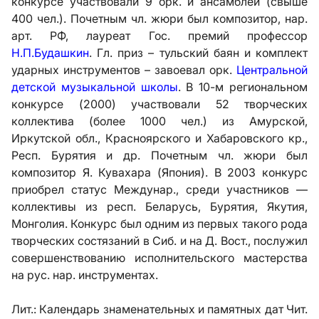
конкурсе участвовали 9 орк. и ансамблей (свыше
400 чел.). Почетным чл. жюри был композитор, нар.
арт. РФ, лауреат Гос. премий профессор
Н.П.Будашкин
. Гл. приз – тульский баян и комплект
ударных инструментов – завоевал орк.
Центральной
детской музыкальной школы
. В 10-м региональном
конкурсе (2000) участвовали 52 творческих
коллектива (более 1000 чел.) из Амурской,
Иркутской обл., Красноярского и Хабаровского кр.,
Респ. Бурятия и др. Почетным чл. жюри был
композитор Я. Кувахара (Япония). В 2003 конкурс
приобрел статус Междунар., среди участников —
коллективы из респ. Беларусь, Бурятия, Якутия,
Монголия. Конкурс был одним из первых такого рода
творческих состязаний в Сиб. и на Д. Вост., послужил
совершенствованию исполнительского мастерства
на рус. нар. инструментах.
Лит.:
Календарь знаменательных и памятных дат Чит.