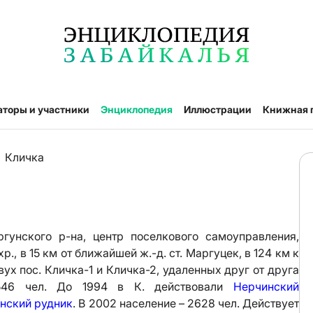
аторы и участники
Энциклопедия
Иллюстрации
Книжная 
Кличка
гунского р-на, центр поселкового самоуправления,
., в 15 км от ближайшей ж.-д. ст. Маргуцек, в 124 км к
двух пос. Кличка-1 и Кличка-2, удаленных друг от друга
546 чел. До 1994 в К. действовали
Нерчинский
нский рудник
. В 2002 население – 2628 чел. Действует