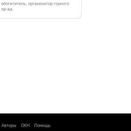
обогатитель, организатор горного
пр-ва.
Авторы
ОКН
Помощь