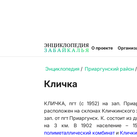
О проекте
Организ
Энциклопедия
/
Приаргунский район
/
Кличка
КЛИЧКА, пгт (с 1952) на зап. Приар
расположен на склонах Кличкинского хр
зап. от пгт Приаргунск. К. состоит из 
на 3 км. В 1902 население – 1
полиметаллический комбинат
и
Клички