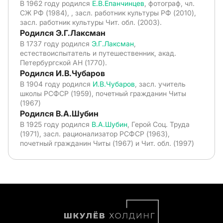
В 1962 году родился
Е.В.Епанчинцев
, фотограф, чл.
СЖ РФ (1984), , засл. работник культуры РФ (2010),
засл. работник культуры Чит. обл. (2003).
Родился Э.Г.Лаксман
В 1737 году родился
Э.Г.Лаксман
,
естествоиспытатель и путешественник, акад.
Петербургской АН (1770).
Родился И.В.Чубаров
В 1904 году родился
И.В.Чубаров
, засл. учитель
школы РСФСР (1959), почетный гражданин Читы
(1967)
Родился В.А.Шубин
В 1925 году родился
В.А.Шубин
, Герой Соц. Труда
(1971), засл. рационализатор РСФСР (1963),
почетный гражданин Читы (1967) и Чит. обл. (1997)