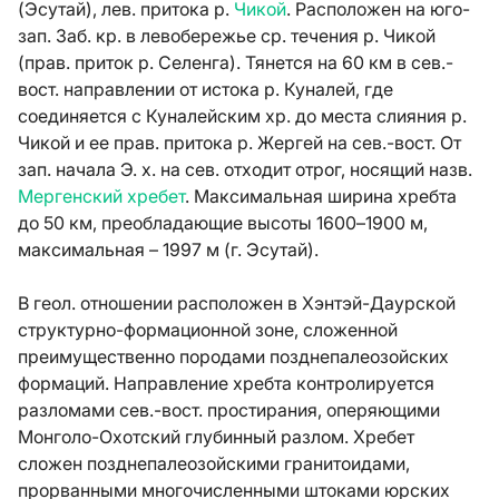
(Эсутай), лев. притока р.
Чикой
. Расположен на юго-
зап. Заб. кр. в левобережье ср. течения р. Чикой
(прав. приток р. Селенга). Тянется на 60 км в сев.-
вост. направлении от истока р. Куналей, где
соединяется с Куналейским хр. до места слияния р.
Чикой и ее прав. притока р. Жергей на сев.-вост. От
зап. начала Э. х. на сев. отходит отрог, носящий назв.
Мергенский хребет
. Максимальная ширина хребта
до 50 км, преобладающие высоты 1600–1900 м,
максимальная – 1997 м (г. Эсутай).
В геол. отношении расположен в Хэнтэй-Даурской
структурно-формационной зоне, сложенной
преимущественно породами позднепалеозойских
формаций. Направление хребта контролируется
разломами сев.-вост. простирания, оперяющими
Монголо-Охотский глубинный разлом. Хребет
сложен позднепалеозойскими гранитоидами,
прорванными многочисленными штоками юрских