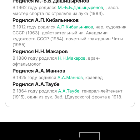
Родился М.-Б.Б.Дашицыренов
В 1962 году родился
М.-Б.Б.Дашицыренов
, , засл.
мастер спорта по стрельбе из лука (1984).
Родился А.П.Кибальников
В 1912 году родился
А.П.Кибальников
, нар. художник
СССР (1963), действительный чл. Академии
художеств СССР (1954), почетный гражданин Читы
(1985)
Родился Н.Н.Макаров
В 1880 году родился
Н.Н.Макаров
, врач-
офтальмолог
Родился А.А.Маннов
В 1925 году родился
А.А.Маннов
, краевед
Родился А.А.Таубе
В 1864 году родился
А.А.Таубе
, генерал-лейтенант
(1915), один из рук. Заб. (Даурского) фронта в 1918.