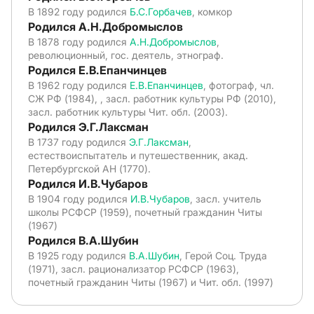
В 1892 году родился
Б.С.Горбачев
, комкор
Родился А.Н.Добромыслов
В 1878 году родился
А.Н.Добромыслов
,
революционный, гос. деятель, этнограф.
Родился Е.В.Епанчинцев
В 1962 году родился
Е.В.Епанчинцев
, фотограф, чл.
СЖ РФ (1984), , засл. работник культуры РФ (2010),
засл. работник культуры Чит. обл. (2003).
Родился Э.Г.Лаксман
В 1737 году родился
Э.Г.Лаксман
,
естествоиспытатель и путешественник, акад.
Петербургской АН (1770).
Родился И.В.Чубаров
В 1904 году родился
И.В.Чубаров
, засл. учитель
школы РСФСР (1959), почетный гражданин Читы
(1967)
Родился В.А.Шубин
В 1925 году родился
В.А.Шубин
, Герой Соц. Труда
(1971), засл. рационализатор РСФСР (1963),
почетный гражданин Читы (1967) и Чит. обл. (1997)