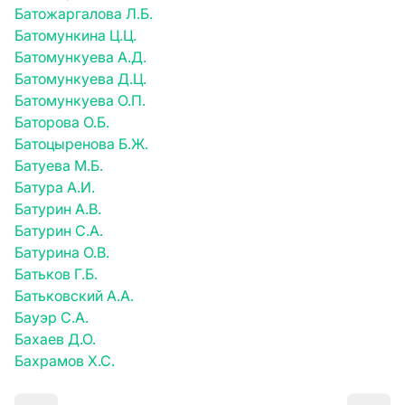
Батожаргалова Л.Б.
Батомункина Ц.Ц.
Батомункуева А.Д.
Батомункуева Д.Ц.
Батомункуева О.П.
Баторова О.Б.
Батоцыренова Б.Ж.
Батуева М.Б.
Батура А.И.
Батурин А.В.
Батурин С.А.
Батурина О.В.
Батьков Г.Б.
Батьковский А.А.
Бауэр С.А.
Бахаев Д.О.
Бахрамов Х.С.