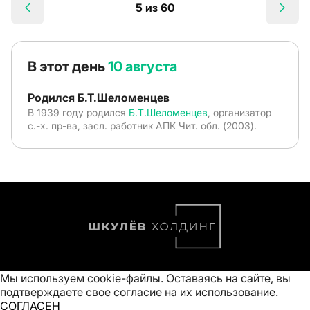
5 из 60
В этот день
10 августа
Родился Б.Т.Шеломенцев
В 1939 году родился
Б.Т.Шеломенцев
, организатор
с.-х. пр-ва, засл. работник АПК Чит. обл. (2003).
Мы используем cookie-файлы. Оставаясь на сайте, вы
подтверждаете свое
согласие на их использование
.
СОГЛАСЕН