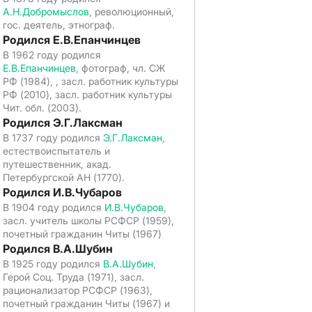
А.Н.Добромыслов
, революционный,
гос. деятель, этнограф.
Родился Е.В.Епанчинцев
В 1962 году родился
Е.В.Епанчинцев
, фотограф, чл. СЖ
РФ (1984), , засл. работник культуры
РФ (2010), засл. работник культуры
Чит. обл. (2003).
Родился Э.Г.Лаксман
В 1737 году родился
Э.Г.Лаксман
,
естествоиспытатель и
путешественник, акад.
Петербургской АН (1770).
Родился И.В.Чубаров
В 1904 году родился
И.В.Чубаров
,
засл. учитель школы РСФСР (1959),
почетный гражданин Читы (1967)
Родился В.А.Шубин
В 1925 году родился
В.А.Шубин
,
Герой Соц. Труда (1971), засл.
рационализатор РСФСР (1963),
почетный гражданин Читы (1967) и