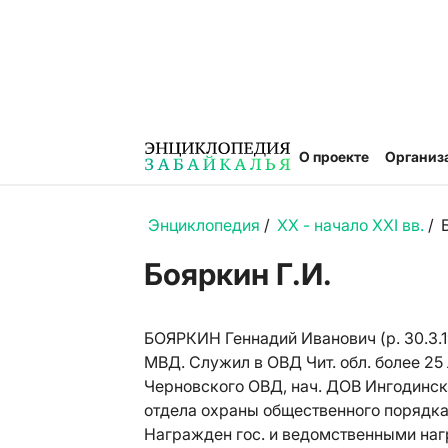
О проекте
Организ
Энциклопедия
/
XX - начало XXI вв.
/
Бояркин Г.И.
БОЯРКИН Геннадий Иванович (р. 30.3.1
МВД. Служил в ОВД Чит. обл. более 25 
Черновского ОВД, нач. ДОВ Ингодинског
отдела охраны общественного порядка, з
Награжден гос. и ведомственными наг