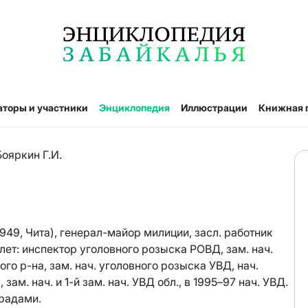
аторы и участники
Энциклопедия
Иллюстрации
Книжная 
Бояркин Г.И.
949, Чита), генерал-майор милиции, засл. работник
лет: инспектор уголовного розыска РОВД, зам. нач.
о р-на, зам. нач. уголовного розыска УВД, нач.
ам. нач. и 1-й зам. нач. УВД обл., в 1995–97 нач. УВД.
радами.