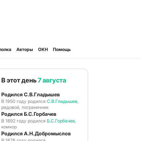
полка
Авторы
ОКН
Помощь
В этот день
7 августа
Родился С.В.Гладышев
В 1950 году родился
С.В.Гладышев
,
рядовой, пограничник
Родился Б.С.Горбачев
В 1892 году родился
Б.С.Горбачев
,
комкор
Родился А.Н.Добромыслов
В 1878 году родился