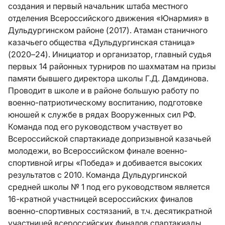
создания и первый начальник штаба местного
отделения Всероссийского движения «Юнармия» в
Дульдургинском районе (2017). Атаман станичного
казачьего общества «Дульдургинская станица»
(2020–24). Инициатор и организатор, главный судья
первых 14 районных турниров по шахматам на призы
памяти бывшего директора школы Г.Д. Дамдинова.
Проводит в школе и в районе большую работу по
военно-патриотическому воспитанию, подготовке
юношей к службе в рядах Вооруженных сил РФ.
Команда под его руководством участвует во
Всероссийской спартакиаде допризывной казачьей
молодежи, во Всероссийском финале военно-
спортивной игры «Победа» и добивается высоких
результатов с 2010. Команда Дульдургинской
средней школы № 1 под его руководством является
16-кратной участницей всероссийских финалов
военно-спортивных состязаний, в т.ч. десятикратной
участницей всероссийских финалов спартакиады