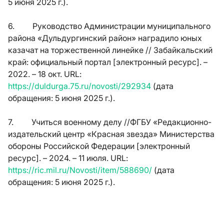
5 июня 2025 г.).
6. Руководство Администрации муниципального
района «Дульдургинский район» наградило юных
казачат на торжественной линейке // Забайкальский
край: официальный портал [электронный ресурс]. –
2022. – 18 окт.
URL
:
https
://
duldurga
.75.
ru
/
novosti
/292934
(дата
обращения: 5 июня 2025 г.).
7. Учиться военному делу //ФГБУ «Редакционно-
издательский центр «Красная звезда» Министерства
обороны Российской Федерации [электронный
ресурс]. – 2024. – 11 июля.
URL
:
https
://
ric
.
mil
.
ru
/
Novosti
/
item
/588690/
(дата
обращения: 5 июня 2025 г.).