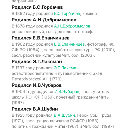
пограничник
Родился Б.С.Горбачев
В 1892 году родился
Б.С.Горбачев
, комкор
Родился А.Н.Добромыслов
В 1878 году родился
А.Н.Добромыслов
,
революционный, гос. деятель, этнограф.
Родился Е.В.Епанчинцев
В 1962 году родился
Е.В.Епанчинцев
, фотограф, чл.
СЖ РФ (1984), , засл. работник культуры РФ (2010),
засл. работник культуры Чит. обл. (2003).
Родился Э.Г.Лаксман
В 1737 году родился
Э.Г.Лаксман
,
естествоиспытатель и путешественник, акад.
Петербургской АН (1770).
Родился И.В.Чубаров
В 1904 году родился
И.В.Чубаров
, засл. учитель
школы РСФСР (1959), почетный гражданин Читы
(1967)
Родился В.А.Шубин
В 1925 году родился
В.А.Шубин
, Герой Соц. Труда
(1971), засл. рационализатор РСФСР (1963),
почетный гражданин Читы (1967) и Чит. обл. (1997)