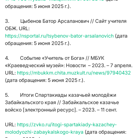
обращения: 5 июня 2025 г.).
3. Цыбенов Батор Арсаланович // Сайт учителя
ОБЖ.
URL
:
https
://
nsportal
.
ru
/
tsybenov
-
bator
-
arsalanovich
(дата
обращения: 5 июня 2025 г.).
4. Событие «Учитель от Бога» // МБУК
«Краеведческий музей»: Новости – 2023. – 7 апреля.
URL
:
https
://
mbukkm
.
chita
.
muzkult
.
ru
/
news
/97940432
(дата обращения: 5 июня 2025 г.).
5. Итоги Спартакиады казачьей молодёжи
Забайкальского края // Забайкальское казачье
войско [электронный ресурс]. – 2023. – 11 сент.
URL
:
https://zvko.ru/itogi-spartakiady-kazachey-
molodyozhi-zabaykalskogo-kraya
(дата обращения: