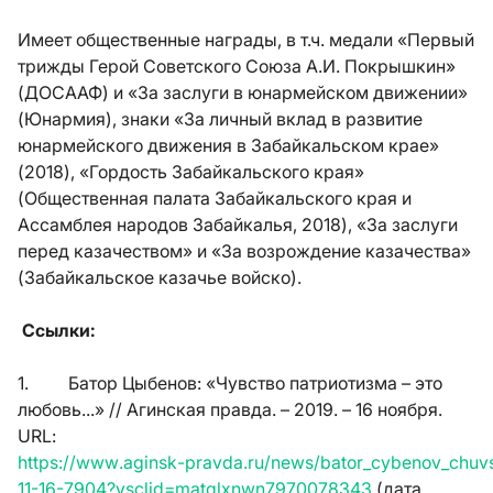
Имеет общественные награды, в т.ч. медали «Первый
трижды Герой Советского Союза А.И. Покрышкин»
(ДОСААФ) и «За заслуги в юнармейском движении»
(Юнармия), знаки «За личный вклад в развитие
юнармейского движения в Забайкальском крае»
(2018), «Гордость Забайкальского края»
(Общественная палата Забайкальского края и
Ассамблея народов Забайкалья, 2018), «За заслуги
перед казачеством» и «За возрождение казачества»
(Забайкальское казачье войско).
Ссылки:
1. Батор Цыбенов: «Чувство патриотизма – это
любовь...» // Агинская правда. – 2019. – 16 ноября.
URL
:
https
://
www
.
aginsk
-
pravda
.
ru
/
news
/
bator
_
cybenov
_
chuv
11-16-7904?
ysclid
=
matqlxnwn
7970078343
(дата