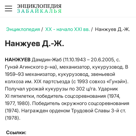
Энциклопедия
/
XX - начало XXI вв.
/
Нанжуев Д.-Ж.
Нанжуев Д.-Ж.
НАНЖУЕВ
Дамдин-Жаб (11.10.1943 – 20.6.2005, с.
Гунэй Агинского р-на), механизатор, кукурузовод. В
1959–93 механизатор, кукурузовод, звеньевой
колхоза им. XIX партсъезда (
с 1993 совхоз «Гунэй»).
Получал урожай кукурузы по 302 ц/га. Ударник
XI
пятилетки, победитель соцсоревнования (1974,
1977, 1980). Победитель окружного соцсоревнования
(1974). Награжден орденом Трудовой Славы 3-й ст.
(1978).
Ссылки: