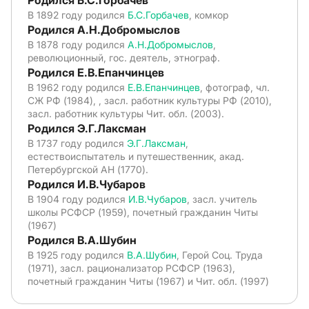
Родился Б.С.Горбачев
В 1892 году родился
Б.С.Горбачев
, комкор
Родился А.Н.Добромыслов
В 1878 году родился
А.Н.Добромыслов
,
революционный, гос. деятель, этнограф.
Родился Е.В.Епанчинцев
В 1962 году родился
Е.В.Епанчинцев
, фотограф, чл.
СЖ РФ (1984), , засл. работник культуры РФ (2010),
засл. работник культуры Чит. обл. (2003).
Родился Э.Г.Лаксман
В 1737 году родился
Э.Г.Лаксман
,
естествоиспытатель и путешественник, акад.
Петербургской АН (1770).
Родился И.В.Чубаров
В 1904 году родился
И.В.Чубаров
, засл. учитель
школы РСФСР (1959), почетный гражданин Читы
(1967)
Родился В.А.Шубин
В 1925 году родился
В.А.Шубин
, Герой Соц. Труда
(1971), засл. рационализатор РСФСР (1963),
почетный гражданин Читы (1967) и Чит. обл. (1997)