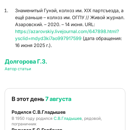
Знаменитый Гунэй, колхоз им. XIX партсъезда, а
ещё раньше – колхоз им. ОГПУ // Живой журнал.
Азаровский. – 2020. – 14 июня.
URL
:
https://azarovskiy.livejournal.com/647898.html?
ysclid=mdyd3ki7ao997917599
(дата обращения:
16 июня 2025 г.).
Долгорова Г.З.
Автор статьи
В этот день
7 августа
Родился С.В.Гладышев
В 1950 году родился
С.В.Гладышев
, рядовой,
пограничник