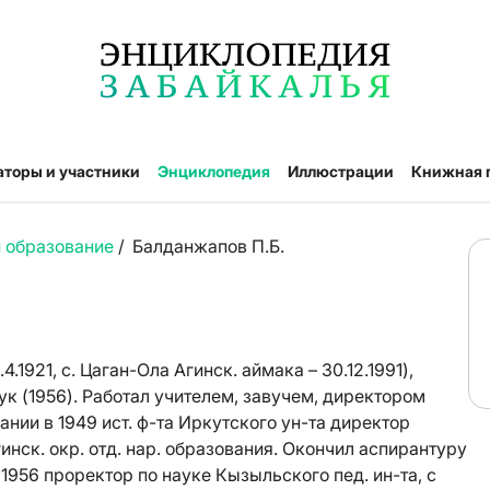
аторы и участники
Энциклопедия
Иллюстрации
Книжная 
и образование
/
Балданжапов П.Б.
921, с. Цаган-Ола Агинск. аймака – 30.12.1991),
аук (1956). Работал учителем, завучем, директором
нии в 1949 ист. ф-та Иркутского ун-та директор
Агинск. окр. отд. нар. образования. Окончил аспирантуру
1956 проректор по науке Кызыльского пед. ин-та, с