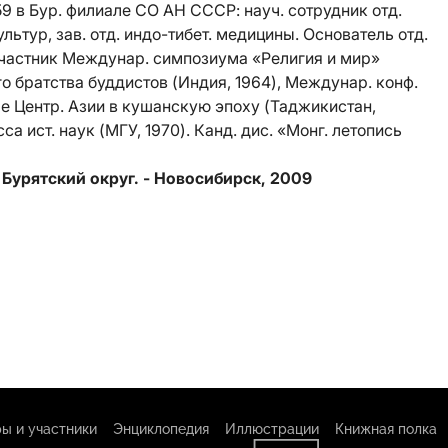
959 в Бур. филиале СО АН СССР: науч. сотрудник отд.
ультур, зав. отд. индо-тибет. медицины. Основатель отд.
Участник Междунар. симпозиума «Религия и мир»
ого братства буддистов (Индия, 1964), Междунар. конф.
е Центр. Азии в кушанскую эпоху (Таджикистан,
са ист. наук (МГУ, 1970). Канд. дис. «Монг. летопись
Бурятский округ. - Новосибирск, 2009
ы и участники
Энциклопедия
Иллюстрации
Книжная полка