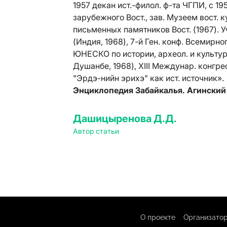
1957 декан ист.-филол. ф-та ЧГПИ, с 1
зарубежного Вост., зав. Музеем вост. к
письменных памятников Вост. (1967). 
(Индия, 1968), 7-й Ген. конф. Всемирн
ЮНЕСКО по истории, археол. и культур
Душанбе, 1968), XIII Междунар. конгрес
"Эрдэ-нийн эрихэ" как ист. источник».
Энциклопедия Забайкалья. Агинский 
Дашицыренова Д.Д.
Автор статьи
О проекте
Организатор