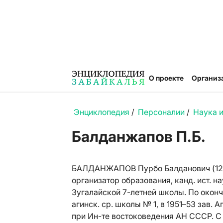
О проекте
Организ
Энциклопедия
/
Персоналии
/
Наука 
Балданжапов П.Б.
БАЛДАНЖАПОВ Пурбо Балданович (12.4.1
организатор образования, канд. ист. н
Зугалайской 7-летней школы. По оконча
агинск. ср. школы № 1, в 1951–53 зав. 
при Ин-те востоковедения АН СССР. С 