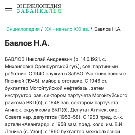
Энциклопедия
/
XX - начало XXI вв.
/
Бавлов Н.А.
Бавлов Н.А.
БАВЛОВ Николай Андреевич (р. 14.6.1921, с.
Михайловка Оренбургской губ.), сов. партийный
работник. С 1940 служил в ЗабВО. Участник войны с
Японией (1945), майор в отставке. С 1946 ст.
бухгалтер Могойтуйской нефтебазы, затем
инструктор, зав. сектором партучета Могойтуйского
райкома ВКП(б), с 1948 зав. сектором партучета
Агинск. окружкома ВКП(б). Депутат Агинск. окр.
Совета нар. депутатов (1953–58). С 1953 пред. с.-х.
артели «Авангард», с 1958 зам. пред. колх. им. В.И.
Ленина (с. Узон), с 1960 бухгалтер межколхозной