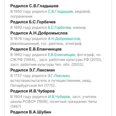
Родился С.В.Гладышев
В 1950 году родился
С.В.Гладышев
, рядовой,
пограничник
Родился Б.С.Горбачев
В 1892 году родился
Б.С.Горбачев
, комкор
Родился А.Н.Добромыслов
В 1878 году родился
А.Н.Добромыслов
,
революционный, гос. деятель, этнограф.
Родился Е.В.Епанчинцев
В 1962 году родился
Е.В.Епанчинцев
, фотограф, чл.
СЖ РФ (1984), , засл. работник культуры РФ (2010),
засл. работник культуры Чит. обл. (2003).
Родился Э.Г.Лаксман
В 1737 году родился
Э.Г.Лаксман
,
естествоиспытатель и путешественник, акад.
Петербургской АН (1770).
Родился И.В.Чубаров
В 1904 году родился
И.В.Чубаров
, засл. учитель
школы РСФСР (1959), почетный гражданин Читы
(1967)
Родился В.А.Шубин