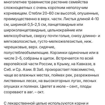
многолетнее травянистое растение семейства
сложноцветных с очень коротким неползучим
корневищем. Стебли 20–60 см высотой, опушенные,
преимущественно в верх. части. Листья длиной 4–10
см, шириной 0,5–2,5 см, ланцетовидные или
широколанцетовидные, цельнокрайние или
мелкозубчатые, сверху почти голые, снизу длинно- и
мягковолосистые, густо-мелкожелезистые, ниж.
черешковые, верх. сидячие,
полустеблеобъемлющие. Корзинки одиночные или в
числе 2–5, собраны в щиток. Встречается по всей
европейской части России, в Крыму, на Кавказе, в
Сиб. и Ср. Азии. В Заб. произрастает повсеместно,
чаще во влажных местах, поймах рек, разреженных
лиственных лесах, на высокогорных лугах, лесных
опушках и полянах. Цветет в июле – сент., плоды
созревают в авг. – окт.
С лекарственной целью используются корни и