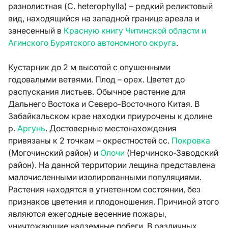
разнолистная (C. heterophylla) – редкий реликтовый
вид, находящийся на западной границе ареала и
занесенный в
Красную книгу Читинской области и
Агинского Бурятского автономного округа
.
Кустарник до 2 м высотой с опушенными
годовалыми ветвями. Плод – орех. Цветет до
распускания листьев. Обычное растение для
Дальнего Востока и Северо-Восточного Китая. В
Забайкальском крае находки приурочены к долине
р.
Аргунь
. Достоверные местонахождения
привязаны к 2 точкам – окрестностей сс.
Покровка
(Могочинский район) и
Олочи
(Нерчинско-Заводский
район). На данной территории лещина представлена
малочисленными изолированными популяциями.
Растения находятся в угнетенном состоянии, без
признаков цветения и плодоношения. Причиной этого
являются ежегодные весенние пожары,
уничтожающие надземные побеги. В различных