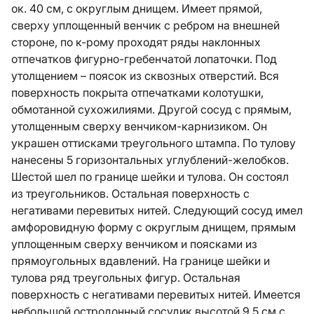
ок. 40 см, с округлым днищем. Имеет прямой,
сверху уплощенный венчик с ребром на внешней
стороне, по к-рому проходят ряды наклонных
отпечатков фигурно-гребенчатой лопаточки. Под
утолщением – поясок из сквозных отверстий. Вся
поверхность покрыта отпечатками колотушки,
обмотанной сухожилиями. Другой сосуд с прямым,
утолщенным сверху венчиком-карнизиком. Он
украшен оттисками треугольного штампа. По тулову
нанесены 5 горизонтальных углублений-желобков.
Шестой шел по границе шейки и тулова. Он состоял
из треугольников. Остальная поверхность с
негативами перевитых нитей. Следующий сосуд имел
амфоровидную форму с округлым днищем, прямым
уплощенным сверху венчиком и поясками из
прямоугольных вдавлений. На границе шейки и
тулова ряд треугольных фигур. Остальная
поверхность с негативами перевитых нитей. Имеется
небольшой остродонный сосудик высотой 9,5 см с