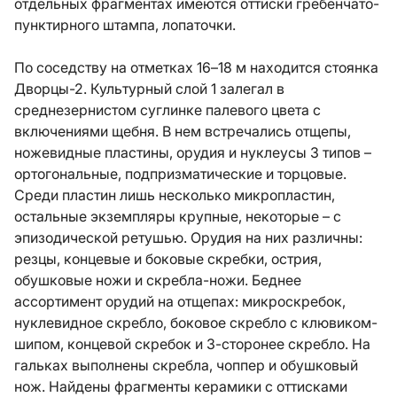
отдельных фрагментах имеются оттиски гребенчато-
пунктирного штампа, лопаточки.
По соседству на отметках 16–18 м находится стоянка
Дворцы-2. Культурный слой 1 залегал в
среднезернистом суглинке палевого цвета с
включениями щебня. В нем встречались отщепы,
ножевидные пластины, орудия и нуклеусы 3 типов –
ортогональные, подпризматические и торцовые.
Среди пластин лишь несколько микропластин,
остальные экземпляры крупные, некоторые – с
эпизодической ретушью. Орудия на них различны:
резцы, концевые и боковые скребки, острия,
обушковые ножи и скребла-ножи. Беднее
ассортимент орудий на отщепах: микроскребок,
нуклевидное скребло, боковое скребло с клювиком-
шипом, концевой скребок и 3-сторонее скребло. На
гальках выполнены скребла, чоппер и обушковый
нож. Найдены фрагменты керамики с оттисками