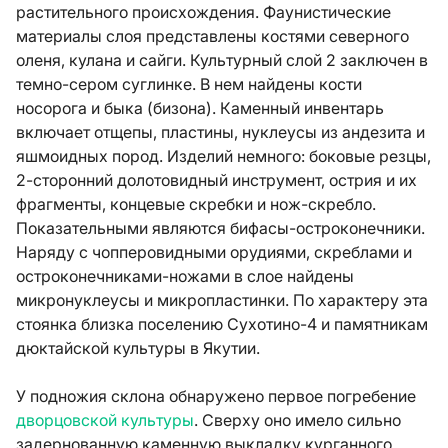
растительного происхождения. Фаунистические
материалы слоя представлены костями северного
оленя, кулана и сайги. Культурный слой 2 заключен в
темно-сером суглинке. В нем найдены кости
носорога и быка (бизона). Каменный инвентарь
включает отщепы, пластины, нуклеусы из андезита и
яшмоидных пород. Изделий немного: боковые резцы,
2-сторонний долотовидный инструмент, острия и их
фрагменты, концевые скребки и нож-скребло.
Показательными являются бифасы-остроконечники.
Наряду с чопперовидными орудиями, скреблами и
остроконечниками-ножами в слое найдены
микронуклеусы и микропластинки. По характеру эта
стоянка близка поселению Сухотино-4 и памятникам
дюктайской культуры в Якутии.
У подножия склона обнаружено первое погребение
дворцовской культуры
. Сверху оно имело сильно
задернованную каменную выкладку курганного