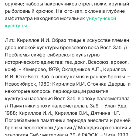
оружие; наборы наконечников стрел, ножи, крупный
рыболовный крючок. На юго-зап. склоне в глубине
амфитеатра находился могильник
ундугунской
культуры
.
Лит.:
Кириллов И.И. Образ птицы в искусстве племен
дворцовской культуры бронзового века Вост. Заб. //
Проблемы скифо-сибирского культурно-
исторического единства: тез. докл. Всесоюз. археол.
конф. – Кемерово, 1979; Окладников А.П., Кириллов
И.И. Юго-Вост. Заб. в эпоху камня и ранней бронзы. –
Новосибирск, 1980; Кириллов И.И. Стоянка Дворцы и
некоторые вопросы периодизации развития
культуры населения Вост. Заб. в эпоху палеометалла
// Памятники эпохи палеометалла в Заб. – Улан-Удэ,
1988; Кириллов И.И., Кириллов О.И., Дятчина Н.Г.
Погребальные памятники периода энеолита и ранней
бронзы лесостепной Даурии // Молодая археология и
этнология Сиб.: материалы 39-й РАЭСК. – Чита, 1999.