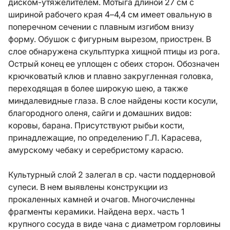
диском-утяжелителем. Мотыга длиной 27 см с
шириной рабочего края 4–4,4 см имеет овальную в
поперечном сечении с плавным изгибом внизу
форму. Обушок с фигурным вырезом, приострен. В
слое обнаружена скульптурка хищной птицы из рога.
Острый конец ее уплощен с обеих сторон. Обозначен
крючковатый клюв и плавно закругленная головка,
переходящая в более широкую шею, а также
миндалевидные глаза. В слое найдены кости косули,
благородного оленя, сайги и домашних видов:
коровы, барана. Присутствуют рыбьи кости,
принадлежащие, по определению Г.Л. Карасева,
амурскому чебаку и серебристому карасю.
Культурный слой 2 залегал в ср. части поддерновой
супеси. В нем выявлены конструкции из
прокаленных камней и очагов. Многочисленны
фрагменты керамики. Найдена верх. часть 1
крупного сосуда в виде чана с диаметром горловины