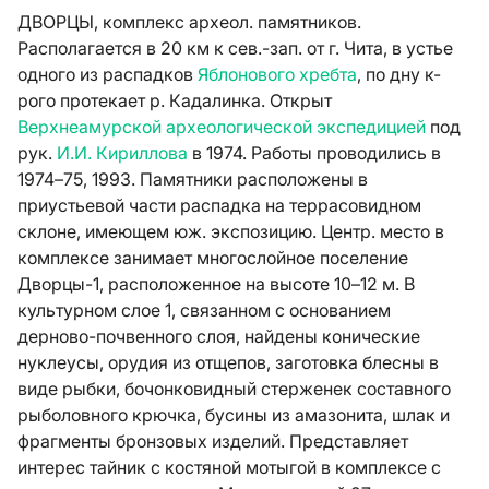
ДВОРЦЫ, комплекс археол. памятников.
Располагается в 20 км к сев.-зап. от г. Чита, в устье
одного из распадков
Яблонового хребта
, по дну к-
рого протекает р. Кадалинка. Открыт
Верхнеамурской археологической экспедицией
под
рук.
И.И. Кириллова
в 1974. Работы проводились в
1974–75, 1993. Памятники расположены в
приустьевой части распадка на террасовидном
склоне, имеющем юж. экспозицию. Центр. место в
комплексе занимает многослойное поселение
Дворцы-1, расположенное на высоте 10–12 м. В
культурном слое 1, связанном с основанием
дерново-почвенного слоя, найдены конические
нуклеусы, орудия из отщепов, заготовка блесны в
виде рыбки, бочонковидный стерженек составного
рыболовного крючка, бусины из амазонита, шлак и
фрагменты бронзовых изделий. Представляет
интерес тайник с костяной мотыгой в комплексе с