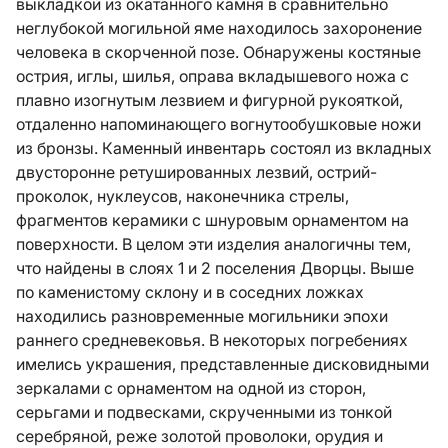
выкладкой из окатанного камня в сравнительно
неглубокой могильной яме находилось захоронение
человека в скорченной позе. Обнаружены костяные
острия, иглы, шилья, оправа вкладышевого ножа с
плавно изогнутым лезвием и фигурной рукояткой,
отдаленно напоминающего вогнутообушковые ножи
из бронзы. Каменный инвентарь состоял из вкладных
двусторонне ретушированных лезвий, острий-
проколок, нуклеусов, наконечника стрелы,
фрагментов керамики с шнуровым орнаментом на
поверхности. В целом эти изделия аналогичны тем,
что найдены в слоях 1 и 2 поселения Дворцы. Выше
по каменистому склону и в соседних ложках
находились разновременные могильники эпохи
раннего средневековья. В некоторых погребениях
имелись украшения, представленные дисковидными
зеркалами с орнаментом на одной из сторон,
серьгами и подвесками, скрученными из тонкой
серебряной, реже золотой проволоки, орудия и