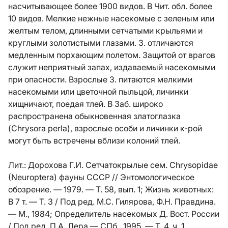
насчитывающее более 1900 видов. В Чит. обл. более
10 видов. Мелкие нежные насекомые с зеленым или
желтым телом, длинными сетчатыми крыльями и
круглыми золотистыми глазами. З. отличаются
медленным порхающим полетом. Защитой от врагов
служит неприятный запах, издаваемый насекомыми
при опасности. Взрослые З. питаются мелкими
насекомыми или цветочной пыльцой, личинки
хищничают, поедая тлей. В Заб. широко
распространена обыкновенная златоглазка
(Chrysora perla), взрослые особи и личинки к-рой
могут быть встречены вблизи колоний тлей.
Лит.:
Дорохова Г.И. Сетчатокрылые сем. Chrysopidae
(Neuroptera) фауны СССР // Энтомологическое
обозрение. — 1979. — Т. 58, вып. 1; Жизнь животных:
В 7 т. — Т. 3 / Под ред. М.С. Гилярова, Ф.Н. Правдина.
— М., 1984; Определитель насекомых Д. Вост. России
/ Под ред. П.А. Лера.— СПб., 1995. — Т. 4, ч. 1.