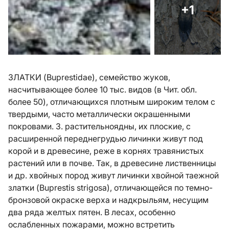
+1
ЗЛАТКИ (Buprestidae), семейство жуков,
насчитывающее более 10 тыс. видов (в Чит. обл.
более 50), отличающихся плотным широким телом с
твердыми, часто металлически окрашенными
покровами. З. растительноядны, их плоские, с
расширенной переднегрудью личинки живут под
корой и в древесине, реже в корнях травянистых
растений или в почве. Так, в древесине лиственницы
и др. хвойных пород живут личинки хвойной таежной
златки (Buprestis strigosa), отличающейся по темно-
бронзовой окраске верха и надкрыльям, несущим
два ряда желтых пятен. В лесах, особенно
ослабленных пожарами, можно встретить