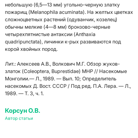
небольшую (6,5—13 мм) угольно-черную златку
пожарищ (Melanophila acuminata). На желтых цветках
сложноцветных растений (одуванчик, козелец)
обычны мелкие (4—8 мм) бронзово-черные
четырехпятнистые антаксии (Anthaxia
quadripunctata), личинки к-рых развиваются под
корой хвойных пород.
Лит.:
Алексеев А.В., Волкович М.Г. Обзор жуков-
златок (Coleoptera, Buprestidae) МНР // Насекомые
Монголии.— Л., 1989. — Вып. 10; Определитель
насекомых Д. Вост. СССР / Под ред. П.А. Лера. — Л.,
1989. — Т. 3, ч. 1.
Корсун О.В.
Автор статьи