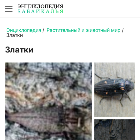
Энциклопедия
/
Растительный и животный мир
/
Златки
Златки