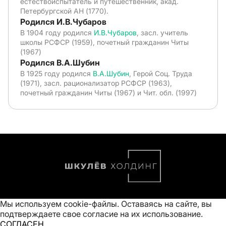
естествоиспытатель и путешественник, акад.
Петербургской АН (1770).
Родился И.В.Чубаров
В 1904 году родился
И.В.Чубаров
, засл. учитель
школы РСФСР (1959), почетный гражданин Читы
(1967)
Родился В.А.Шубин
В 1925 году родился
В.А.Шубин
, Герой Соц. Труда
(1971), засл. рационализатор РСФСР (1963),
почетный гражданин Читы (1967) и Чит. обл. (1997)
Мы используем cookie-файлы. Оставаясь на сайте, вы
подтверждаете свое
согласие на их использование
.
СОГЛАСЕН