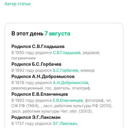
Автор статьи
В этот день
7 августа
Родился С.В.Гладышев
В 1950 году родился
С.В.Гладышев
, рядовой,
пограничник
Родился Б.С.Горбачев
В 1892 году родился
Б.С.Горбачев
, комкор
Родился А.Н.Добромыслов
В 1878 году родился
А.Н.Добромыслов
,
революционный, гос. деятель, этнограф.
Родился Е.В.Епанчинцев
В 1962 году родился
Е.В.Епанчинцев
, фотограф, чл.
СЖ РФ (1984), , засл. работник культуры РФ (2010),
засл. работник культуры Чит. обл. (2003).
Родился Э.Г.Лаксман
В 1737 году родился
Э.Г.Лаксман
,