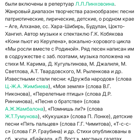
были включены в репертуар
Л.Л.Линховоина
.
Жанровый диапазон творчества разнообразен: песни
патриотические, лирические, детские, о родном крае
– Аге, Алханае, сс. Хара-Шибирь, Будулан, Цокто-
Хангил. Автор музыки к спектаклю Г.К. Кобякова
«Кони пьют из Керулена», вокально-хорового цикла
«Мы росли вместе с Родиной». Ряд песен написан им
в содружестве с заб. поэтами, музыка положена на
стихи М. Карима, Д. Кугультинова, М. Джалиля, М.
Светлова, А.Т. Твардовского, М. Рыленкова и др.
Известными стали песни: «Дружба народов» (слова
Ц.-Ж.А. Жимбиева
), «Моя земля» (слова В.Г.
Никонова), «Перелетные птицы» (слова Д.Р.
Ринчинова), «Песня о братстве» (слова
А.Ж.Жамбалона
), «Помнишь ли?» (слова
Ж.Т.Тумунова
), «Кукушка» (слова П. Лонке), детские
песни «Пять пальцев» (слова Г.Г. Чимитова), «Т-с-с-
с» (слова Г.Р. Граубина) и др. Стихи опубликованы в
сб., журн. «Байкал», «Д. Вост.», местных газетах.