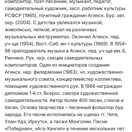
композитор, поэт-песенник, музыкант, педагог,
самодеятельный художник, засл. работник культуры
РСФСР (1965), почетный гражданин Агинск. Бур. авт.
окр. (2004). С детства увлекался музыкой,
живописью, лепкой, играл на различных
музыкальных инструментах. Окончил Агинск. пед.
уч-ще (1954), Вост.-Сиб. ин-т культуры (1969). В 1954–
96 преподаватель музыки в Агинск. пед. уч-ще им. Б.
Ринчино. Рук. окр. секции самодеятельных
композиторов. Один из инициаторов создания
Агинск. нар. филармонии (1963), чл. художественно-
музыкального совета, концертмейстер коллектива,
помощник художественного рук. В 1966 награжден
дипломом 1-й ст. Всерос. cмотра художественной
самодеятельности. Автор более 400 песен, стихов и
басен. Основа творчества – песенный фольклор бур.
народа. Его песни исполнялись на сценах гг. Чита,
Улан-Удэ, Иркутск, а также Монголии. Песни
«Победная», «Ага-Хангил» в течение нескольких лет