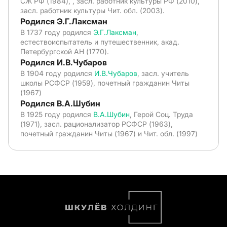
СЖ РФ (1984), , засл. работник культуры РФ (2010),
засл. работник культуры Чит. обл. (2003).
Родился Э.Г.Лаксман
В 1737 году родился
Э.Г.Лаксман
,
естествоиспытатель и путешественник, акад.
Петербургской АН (1770).
Родился И.В.Чубаров
В 1904 году родился
И.В.Чубаров
, засл. учитель
школы РСФСР (1959), почетный гражданин Читы
(1967)
Родился В.А.Шубин
В 1925 году родился
В.А.Шубин
, Герой Соц. Труда
(1971), засл. рационализатор РСФСР (1963),
почетный гражданин Читы (1967) и Чит. обл. (1997)