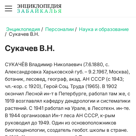
Энциклопедия
/
Персоналии
/
Наука и образование
/
Сукачев В.Н.
Сукачев В.Н.
СУКАЧЁВ Владимир Николаевич (7.6.1880, с.
Александровка Харьковской губ. – 9.2.1967, Москва),
ботаник, лесовед, географ, акад. АН СССР (с 1943;
чл.-кор. с 1920), Герой Соц. Труда (1965). В 1902
окончил Лесной ин-т в Петербурге, работал там же, с
1919 возглавлял кафедру дендрологии и систематики
растений. С 1941 работал на Урале, в Лесотехн. ин-те.
В 1944 организовал Ин-т леса АН СССР, к-рым
руководил до 1949. Один из основоположников
биогеоценологии, создатель геобот. школы в стране.