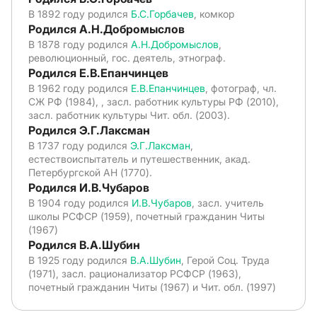
В 1892 году родился
Б.С.Горбачев
, комкор
Родился А.Н.Добромыслов
В 1878 году родился
А.Н.Добромыслов
,
революционный, гос. деятель, этнограф.
Родился Е.В.Епанчинцев
В 1962 году родился
Е.В.Епанчинцев
, фотограф, чл.
СЖ РФ (1984), , засл. работник культуры РФ (2010),
засл. работник культуры Чит. обл. (2003).
Родился Э.Г.Лаксман
В 1737 году родился
Э.Г.Лаксман
,
естествоиспытатель и путешественник, акад.
Петербургской АН (1770).
Родился И.В.Чубаров
В 1904 году родился
И.В.Чубаров
, засл. учитель
школы РСФСР (1959), почетный гражданин Читы
(1967)
Родился В.А.Шубин
В 1925 году родился
В.А.Шубин
, Герой Соц. Труда
(1971), засл. рационализатор РСФСР (1963),
почетный гражданин Читы (1967) и Чит. обл. (1997)