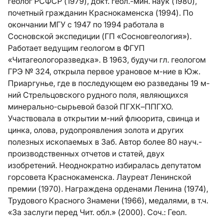
геолог РСФСР (1979), докт. геол.-мин. наук (1980),
почетный гражданин Краснокаменска (1994). По
окончании МГУ с 1947 по 1994 работала в
Сосновской экспедиции (ГП «Сосновгеология»).
Работает ведущим геологом в ФГУП
«Читагеологоразведка». В 1963, будучи гл. геологом
ГРЭ № 324, открыла первое урановое м-ние в Юж.
Приаргунье, где в последующем ею разведаны 19 м-
ний Стрельцовского рудного поля, являющихся
минерально-сырьевой базой ПГХК–ППГХО.
Участвовала в открытии м-ний флюорита, свинца и
цинка, олова, рудопроявления золота и других
полезных ископаемых в Заб. Автор более 80 науч.-
производственных отчетов и статей, двух
изобретений. Неоднократно избиралась депутатом
горсовета Краснокаменска. Лауреат Ленинской
премии (1970). Награждена орденами Ленина (1974),
Трудового Красного Знамени (1966), медалями, в т.ч.
«За заслуги перед Чит. обл.» (2000). Соч.: Геол.