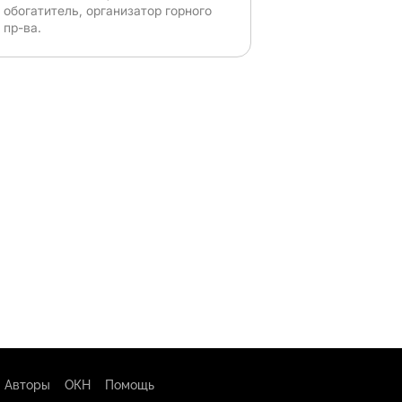
обогатитель, организатор горного
пр-ва.
Авторы
ОКН
Помощь