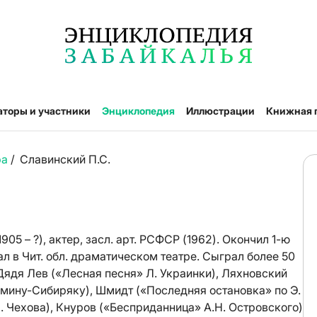
аторы и участники
Энциклопедия
Иллюстрации
Книжная 
ра
/
Славинский П.С.
 – ?), актер, засл. арт. РСФСР (1962). Окончил 1-ю
л в Чит. обл. драматическом театре. Сыграл более 50
Дядя Лев («Лесная песня» Л. Украинки), Ляхновский
мину-Сибиряку), Шмидт («Последняя остановка» по Э.
. Чехова), Кнуров («Бесприданница» A.H. Oстровского)