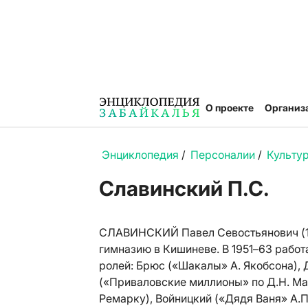
О проекте
Организ
Энциклопедия
/
Персоналии
/
Культу
Славинский П.С.
СЛАВИНСКИЙ Павел Севостьянович (1905
гимназию в Кишиневе. В 1951–63 работа
ролей: Брюс («Шакалы» А. Якобсона), 
(«Приваловские миллионы» по Д.Н. Ма
Ремарку), Войницкий («Дядя Ваня» А.П