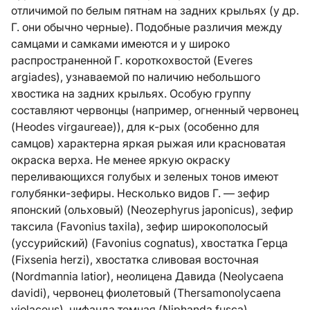
отличимой по белым пятнам на задних крыльях (у др.
Г. они обычно черные). Подобные различия между
самцами и самками имеются и у широко
распространенной Г. короткохвостой (Everes
argiades), узнаваемой по наличию небольшого
хвостика на задних крыльях. Особую группу
составляют червонцы (например, огненный червонец
(Heodes virgaureae)), для к-рых (особенно для
самцов) характерна яркая рыжая или красноватая
окраска верха. Не менее яркую окраску
переливающихся голубых и зеленых тонов имеют
голубянки-зефиры. Несколько видов Г. — зефир
японский (ольховый) (Neozephyrus japonicus), зефир
таксила (Favonius taxila), зефир широкополосый
(уссурийский) (Favonius cognatus), хвостатка Герца
(Fixsenia herzi), хвостатка сливовая восточная
(Nordmannia latior), неолицена Давида (Neolycaena
davidi), червонец фиолетовый (Thersamonolycaena
violaceus), нифанда темная (Niphanda fusса),