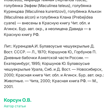
голубянка Эвфем (Maculinea teleus), голубянка
Куренцова (Maculinea kurentzovi), голубянка Алькон
(Maculinea alсоn) и голубянка Клана (Prebejidea
cyane) — внесены в Красную книгу Чит. обл. и
Агинск. Бур. авт. окр., а неолицена Давида — в
Красную книгу РФ.
Лит.:
КуренцовА.И. Булавоусые чешуекрылые Д.
Вост. СССР. — Л., 1970; Коршунов Ю., Горбунов П.
Дневные бабочки Азиатской части России. —
Екатеринбург, 1995; Коршунов Ю. Булавоусые
чешуекрылые Урала, Сиб. и Д. Вост. — Новосибирск,
2000; Красная книга Чит. обл. и Агинск. Бур. авт. окр.:
Животные. — Чита, 2000; Красная книга РФ. — М.,
2001.
Корсун О.В.
Автор статьи