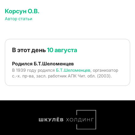
Корсун О.В.
Автор статьи
В этот день
10 августа
Родился Б.Т.Шеломенцев
В 1939 году родился
Б.Т.Шеломенцев
, организатор
с.-х. пр-ва, засл. работник АПК Чит. обл. (2003).