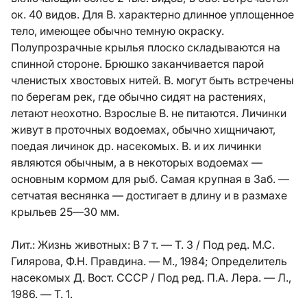
ок. 40 видов. Для В. характерно длинное уплощенное
тело, имеющее обычно темную окраску.
Полупрозрачные крылья плоско складываются на
спинной стороне. Брюшко заканчивается парой
членистых хвостовых нитей. В. могут быть встречены
по берегам рек, где обычно сидят на растениях,
летают неохотно. Взрослые В. не питаются. Личинки
живут в проточных водоемах, обычно хищничают,
поедая личинок др. насекомых. В. и их личинки
являются обычным, а в некоторых водоемах —
основным кормом для рыб. Самая крупная в Заб. —
сетчатая веснянка — достигает в длину и в размахе
крыльев 25—30 мм.
Лит.:
Жизнь животных: В 7 т. — Т. 3 / Под ред. М.С.
Гилярова, Ф.Н. Правдина. — М., 1984; Определитель
насекомых Д. Вост. СССР / Под ред. П.А. Лера. — Л.,
1986. — Т. 1.