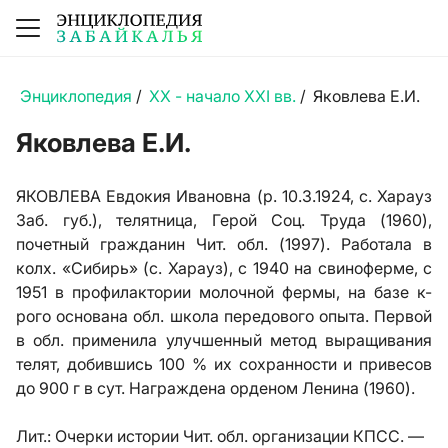
Энциклопедия
/
XX - начало XXI вв.
/
Яковлева Е.И.
Яковлева Е.И.
ЯКОВЛЕВА Евдокия Ивановна (р. 10.3.1924, с. Харауз
Заб. губ.), телятница, Герой Соц. Труда (1960),
почетный гражданин Чит. обл. (1997). Работала в
колх. «Сибирь» (с. Харауз), с 1940 на свиноферме, с
1951 в профилактории молочной фермы, на базе к-
рого основана обл. школа передового опыта. Первой
в обл. применила улучшенный метод выращивания
телят, добившись 100 % их сохранности и привесов
до 900 г в сут. Награждена орденом Ленина (1960).
Лит.:
Очерки истории Чит. обл. организации КПСС. —