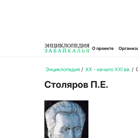
О проекте
Организ
Энциклопедия
/
XX - начало XXI вв.
/
Столяров П.Е.