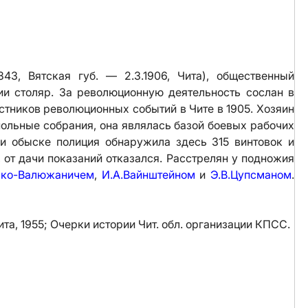
3, Вятская губ. — 2.3.1906, Чита), общественный
и столяр. За революционную деятельность сослан в
стников революционных событий в Чите в 1905. Хозяин
польные собрания, она являлась базой боевых рабочих
и обыске полиция обнаружила здесь 315 винтовок и
 от дачи показаний отказался. Расстрелян у подножия
шко-Валюжаничем
,
И.А.Вайнштейном
и
Э.В.Цупсманом
.
ита, 1955; Очерки истории Чит. обл. организации КПСС.