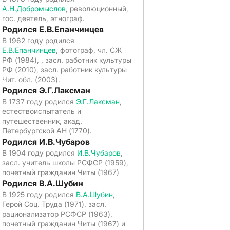
А.Н.Добромыслов
, революционный,
гос. деятель, этнограф.
Родился Е.В.Епанчинцев
В 1962 году родился
Е.В.Епанчинцев
, фотограф, чл. СЖ
РФ (1984), , засл. работник культуры
РФ (2010), засл. работник культуры
Чит. обл. (2003).
Родился Э.Г.Лаксман
В 1737 году родился
Э.Г.Лаксман
,
естествоиспытатель и
путешественник, акад.
Петербургской АН (1770).
Родился И.В.Чубаров
В 1904 году родился
И.В.Чубаров
,
засл. учитель школы РСФСР (1959),
почетный гражданин Читы (1967)
Родился В.А.Шубин
В 1925 году родился
В.А.Шубин
,
Герой Соц. Труда (1971), засл.
рационализатор РСФСР (1963),
почетный гражданин Читы (1967) и