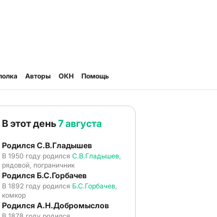
полка
Авторы
ОКН
Помощь
В этот день
7 августа
Родился С.В.Гладышев
В 1950 году родился
С.В.Гладышев
,
рядовой, пограничник
Родился Б.С.Горбачев
В 1892 году родился
Б.С.Горбачев
,
комкор
Родился А.Н.Добромыслов
В 1878 году родился