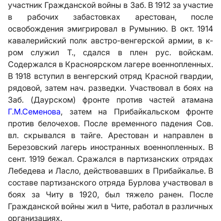
участник Гражданской войны в Заб. В 1912 за участие
в рабочих забастовках арестован, после
освобождения эмигрировал в Румынию. В окт. 1914
кавалерийский полк австро-венгерской армии, в к-
ром служил Т., сдался в плен рус. войскам.
Содержался в Красноярском лагере военнопленных.
В 1918 вступил в венгерский отряд Красной гвардии,
рядовой, затем нач. разведки. Участвовал в боях на
Заб. (Даурском) фронте против частей атамана
Г.М.Семенова
, затем на Прибайкальском фронте
против белочехов. После временного падения Сов.
вл. скрывался в тайге. Арестован и направлен в
Березовский лагерь иностранных военнопленных. В
сент. 1919 бежал. Сражался в партизанских отрядах
Лебедева и Ласло, действовавших в Прибайкалье. В
составе партизанского отряда Бурлова участвовал в
боях за Читу в 1920, был тяжело ранен. После
Гражданской войны жил в Чите, работал в различных
организациях.