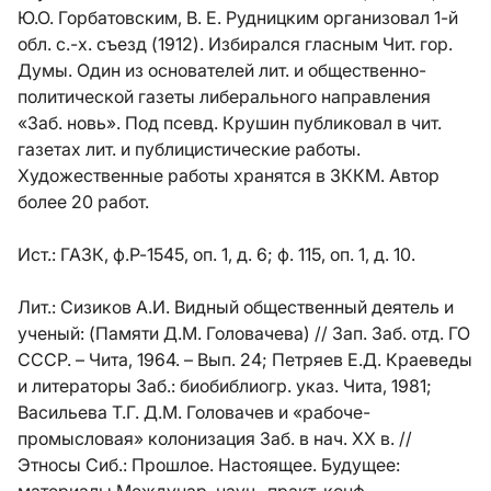
Ю.О. Горбатовским, B. Е. Рудницким организовал 1-й
обл. с.-х. съезд (1912). Избирался гласным Чит. гор.
Думы. Один из основателей лит. и общественно-
политической газеты либерального направления
«Заб. новь». Под псевд. Крушин публиковал в чит.
газетах лит. и публицистические работы.
Художественные работы хранятся в ЗККМ. Автор
более 20 работ.
Ист.:
ГАЗК, ф.Р-1545, оп. 1, д. 6; ф. 115, оп. 1, д. 10.
Лит.:
Сизиков А.И. Видный общественный деятель и
ученый: (Памяти Д.М. Головачева) // Зап. Заб. отд. ГО
СССР. – Чита, 1964. – Вып. 24; Петряев Е.Д. Краеведы
и литераторы Заб.: биобиблиогр. указ. Чита, 1981;
Васильева Т.Г. Д.М. Головачев и «рабоче-
промысловая» колонизация Заб. в нач. ХХ в. //
Этносы Сиб.: Прошлое. Настоящее. Будущее: