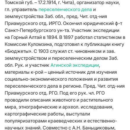
Томской губ. – 17.2.1914, г. Чита), организатор науки,
гл. управитель
переселенческого дела
и
землеустройства Заб. обл., пред. Чит. отд-ния
Приамурского отд. ИРГО. Окончил юридический ф-т
Санкт-Петербургского ун-та. Участник экспедиции
на Горный Алтай в 1894. В 1897 работал статистиком в
Комиссии Куломзина, подготовил к публикации книгу
«Бюджеты». С 1903 служил ст. чиновником и зав.
землеустройством и переселенческим делом Заб.
обл. Рук. и участник
Агинской экспедиции
,
материалы к-рой – ценный источник для изучения
социально-экономического положения и развития
переселенческого дела в регионе. Пред. Чит. отд-ния
Приамурского отд. РГО. Под его рук. чл. РГО
проводили описания животного и растительного
мира, этнографические и археол. исследования,
картографические работы, выступали
популяризаторами краеведческих и естественно-
научных знаний. Совместно с A.Н. Баньщиковым,