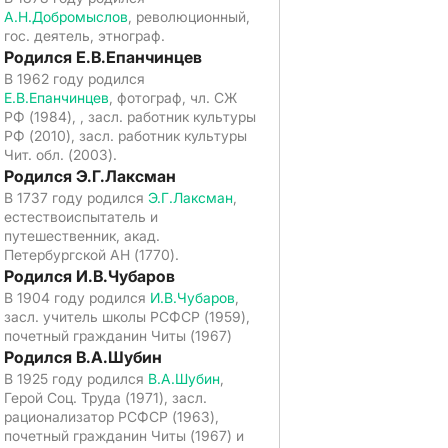
А.Н.Добромыслов
, революционный,
гос. деятель, этнограф.
Родился Е.В.Епанчинцев
В 1962 году родился
Е.В.Епанчинцев
, фотограф, чл. СЖ
РФ (1984), , засл. работник культуры
РФ (2010), засл. работник культуры
Чит. обл. (2003).
Родился Э.Г.Лаксман
В 1737 году родился
Э.Г.Лаксман
,
естествоиспытатель и
путешественник, акад.
Петербургской АН (1770).
Родился И.В.Чубаров
В 1904 году родился
И.В.Чубаров
,
засл. учитель школы РСФСР (1959),
почетный гражданин Читы (1967)
Родился В.А.Шубин
В 1925 году родился
В.А.Шубин
,
Герой Соц. Труда (1971), засл.
рационализатор РСФСР (1963),
почетный гражданин Читы (1967) и