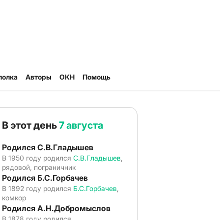
полка
Авторы
ОКН
Помощь
В этот день
7 августа
Родился С.В.Гладышев
В 1950 году родился
С.В.Гладышев
,
рядовой, пограничник
Родился Б.С.Горбачев
В 1892 году родился
Б.С.Горбачев
,
комкор
Родился А.Н.Добромыслов
В 1878 году родился