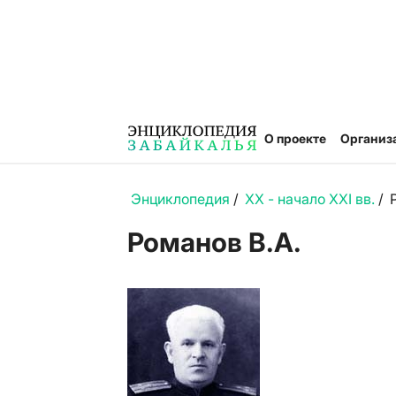
О проекте
Организ
Энциклопедия
/
XX - начало XXI вв.
/
Романов В.А.