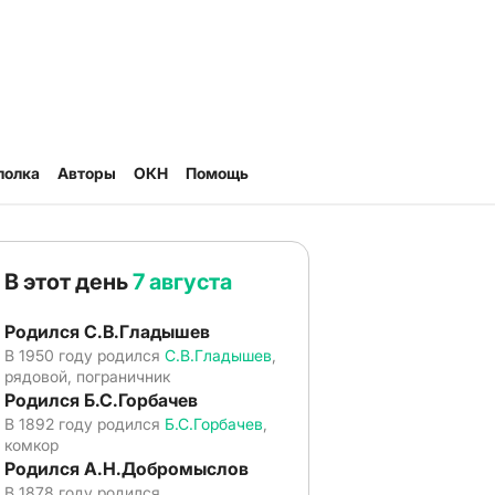
полка
Авторы
ОКН
Помощь
В этот день
7 августа
Родился С.В.Гладышев
В 1950 году родился
С.В.Гладышев
,
рядовой, пограничник
Родился Б.С.Горбачев
В 1892 году родился
Б.С.Горбачев
,
комкор
Родился А.Н.Добромыслов
В 1878 году родился