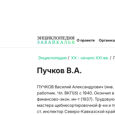
О проекте
Организ
Энциклопедия
/
XX - начало XXI вв.
/
Пучков В.А.
ПУЧКОВ Василий Александрович (янв. 19
работник. Чл. ВКП(б) с 1940. Окончил 
финансово-экон. ин-т (1937). Трудову
мастера щебнесортировочной ф-ки и п
ст. инспектор Северо-Кавказской кра