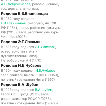
А.Н.Добромыслов
, революционный,
гос. деятель, этнограф.
Родился Е.В.Епанчинцев
В 1962 году родился
Е.В.Епанчинцев
, фотограф, чл. СЖ
РФ (1984), , засл. работник культуры
РФ (2010), засл. работник культуры
Чит. обл. (2003).
Родился Э.Г.Лаксман
В 1737 году родился
Э.Г.Лаксман
,
естествоиспытатель и
путешественник, акад.
Петербургской АН (1770).
Родился И.В.Чубаров
В 1904 году родился
И.В.Чубаров
,
засл. учитель школы РСФСР (1959),
почетный гражданин Читы (1967)
Родился В.А.Шубин
В 1925 году родился
В.А.Шубин
,
Герой Соц. Труда (1971), засл.
рационализатор РСФСР (1963),
почетный гражданин Читы (1967) и