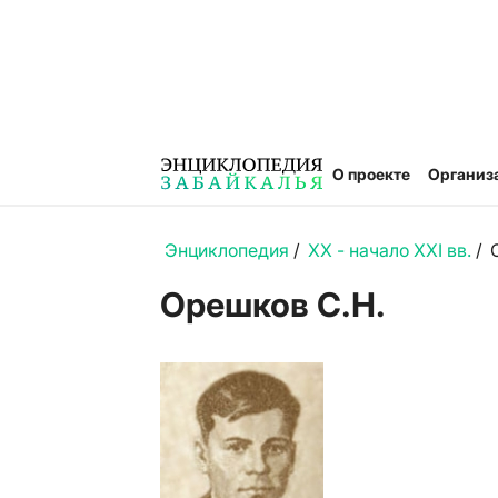
О проекте
Организ
Энциклопедия
/
XX - начало XXI вв.
/
Орешков С.Н.