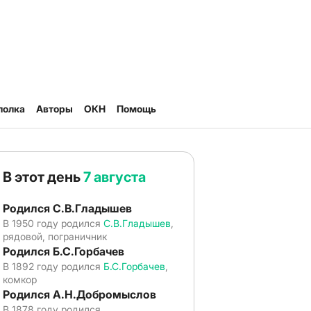
полка
Авторы
ОКН
Помощь
В этот день
7 августа
Родился С.В.Гладышев
В 1950 году родился
С.В.Гладышев
,
рядовой, пограничник
Родился Б.С.Горбачев
В 1892 году родился
Б.С.Горбачев
,
комкор
Родился А.Н.Добромыслов
В 1878 году родился