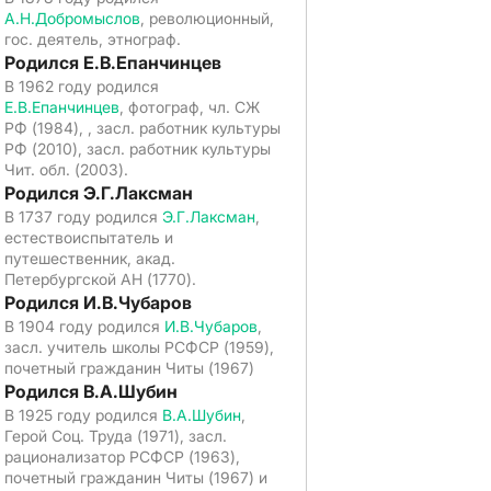
А.Н.Добромыслов
, революционный,
гос. деятель, этнограф.
Родился Е.В.Епанчинцев
В 1962 году родился
Е.В.Епанчинцев
, фотограф, чл. СЖ
РФ (1984), , засл. работник культуры
РФ (2010), засл. работник культуры
Чит. обл. (2003).
Родился Э.Г.Лаксман
В 1737 году родился
Э.Г.Лаксман
,
естествоиспытатель и
путешественник, акад.
Петербургской АН (1770).
Родился И.В.Чубаров
В 1904 году родился
И.В.Чубаров
,
засл. учитель школы РСФСР (1959),
почетный гражданин Читы (1967)
Родился В.А.Шубин
В 1925 году родился
В.А.Шубин
,
Герой Соц. Труда (1971), засл.
рационализатор РСФСР (1963),
почетный гражданин Читы (1967) и