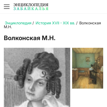
Энциклопедия
/
История XVII - XIX вв.
/
Волконская
М.Н.
Волконская М.Н.