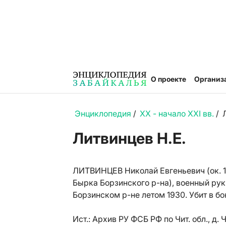
О проекте
Организ
Энциклопедия
/
XX - начало XXI вв.
/
Литвинцев Н.Е.
ЛИТВИНЦЕВ Николай Евгеньевич (ок. 189
Бырка Борзинского р-на), военный ру
Борзинском р-не летом 1930. Убит в бо
Ист.:
Архив РУ ФСБ РФ по Чит. обл., д. 