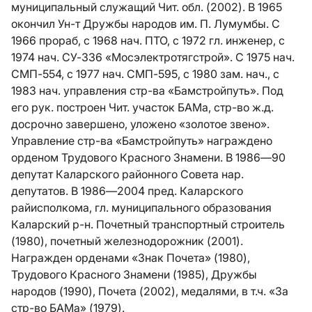
муниципальный служащий Чит. обл. (2002). В 1965
окончил Ун-т Дружбы народов им. П. Лумумбы. С
1966 прораб, с 1968 нач. ПТО, с 1972 гл. инженер, с
1974 нач. СУ-336 «Мосэлектротягстрой». С 1975 нач.
СМП-554, с 1977 нач. СМП-595, с 1980 зам. нач., с
1983 нач. управления стр-ва «Бамстройпуть». Под
его рук. построен Чит. участок БАМа, стр-во ж.д.
досрочно завершено, уложено «золотое звено».
Управление стр-ва «Бамстройпуть» награждено
орденом Трудового Красного Знамени. В 1986—90
депутат Каларского районного Совета нар.
депутатов. В 1986—2004 пред. Каларского
райисполкома, гл. муниципального образования
Каларский р-н. Почетный транспортный строитель
(1980), почетный железнодорожник (2001).
Награжден орденами «Знак Почета» (1980),
Трудового Красного Знамени (1985), Дружбы
народов (1990), Почета (2002), медалями, в т.ч. «За
стр-во БАМа» (1979).