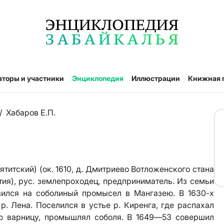
аторы и участники
Энциклопедия
Иллюстрации
Книжная 
/
Хабаров Е.П.
итский) (ок. 1610, д. Дмитриево Вотложенского стана
тия), рус. землепроходец, предприниматель. Из семьи
вился на соболиный промысел в Мангазею. В 1630-х
. Лена. Поселился в устье р. Киренга, где распахал
ю варницу, промышлял соболя. В 1649—53 совершил