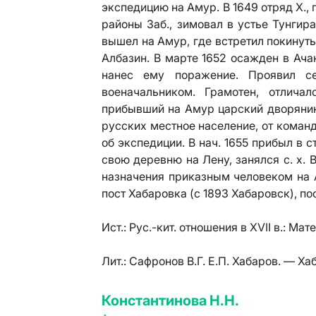
экспедицию на Амур. В 1649 отряд Х., 
районы Заб., зимовал в устье Тунгира
вышел на Амур, где встретил покинуты
Албазин. В марте 1652 осажден в Ач
нанес ему поражение. Проявил с
военачальником. Грамотен, отлич
прибывший на Амур царский дворянин 
русских местное население, от команд
об экспедиции. В нач. 1655 прибыл в с
свою деревню на Лену, занялся с. х. 
назначения приказным человеком на 
пост Хабаровка (с 1893 Хабаровск), пос
Ист.:
Рус.-кит. отношения в XVII в.: Мат
Лит.:
Сафронов В.Г. Е.П. Хабаров. — Хаб
Константинова Н.Н.