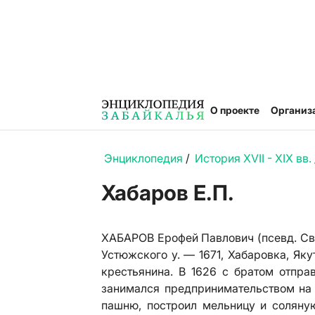
О проекте
Организ
Энциклопедия
/
История XVII - XIX вв.
Хабаров Е.П.
ХАБАРОВ Ерофей Павлович (псевд. Свят
Устюжского у. — 1671, Хабаровка, Яку
крестьянина. В 1626 с братом отпра
занимался предпринимательством на р
пашню, построил мельницу и соляну