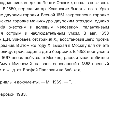
поднявшись вверх по Лене и Олекме, попал в сев.-вост.
. В 1650, перевалив хр. Кулинские Высоты, по р. Урка
е даурами городки. Весной 1651 закрепился в городке
анском городке маньчжуро-даурским отрядом, однако
ебя жестким и волевым человеком, талантливым
ался острым и наблюдательным умом. В авг. 1653
Д.И. Зиновьев отстранил Х., восстановившего против
ования. В этом же году Х. выехал в Москву для отчета
толицу, произведен в дети боярские. В 1658 вернулся в
В 1667 вновь побывал в Москве, рассчитывая добиться
Амур. Именем Х. названы основанный в 1858 военный
. и ж.-д. ст. Ерофей Павлович на Заб. ж.д.
ериалы и документы. — М., 1969. — Т. 1.
аровск, 1983.