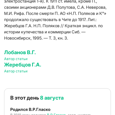
электростанция 1-я). К 1911 ст. имела, кроме П.,
своими акционерами Д.В. Полутова, С.А. Неверова,
М.И. Рифа. После смерти П. АО «Н.П. Поляков и К°»
продолжало существовать в Чите до 1917. Лит.:
Жеребцов Г.А. Н.П. Поляков // Краткая энцикл. по
истории купечества и коммерции Сиб. —
Новосибирск, 1995. — Т. 3, кн. 3.
Лобанов В.Г.
Автор статьи
Жеребцов Г.А.
Автор статьи
В этот день
8 августа
Родился В.Р.Гласко
В 1919 году родился
В.Р.Гласко
, засл. учитель