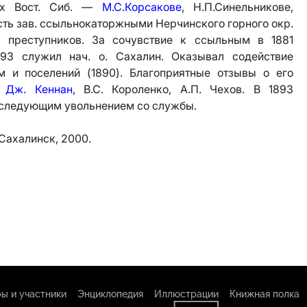
рах Вост. Сиб. —
М.С.Корсакове
, Н.П.Синельникове,
сть зав. ссыльнокаторжными Нерчинского горного окр.
. преступников. За сочувствие к ссыльным в 1881
93 служил нач. о. Сахалин. Оказывал содействие
и поселений (1890). Благоприятные отзывы о его
и
Дж. Кеннан
, В.С. Короленко, А.П. Чехов. В 1893
последующим увольнением со службы.
Сахалинск, 2000.
ы и участники
Энциклопедия
Иллюстрации
Книжная полка