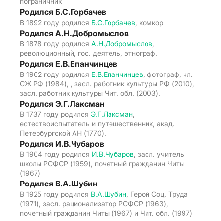
пограничник
Родился Б.С.Горбачев
В 1892 году родился
Б.С.Горбачев
, комкор
Родился А.Н.Добромыслов
В 1878 году родился
А.Н.Добромыслов
,
революционный, гос. деятель, этнограф.
Родился Е.В.Епанчинцев
В 1962 году родился
Е.В.Епанчинцев
, фотограф, чл.
СЖ РФ (1984), , засл. работник культуры РФ (2010),
засл. работник культуры Чит. обл. (2003).
Родился Э.Г.Лаксман
В 1737 году родился
Э.Г.Лаксман
,
естествоиспытатель и путешественник, акад.
Петербургской АН (1770).
Родился И.В.Чубаров
В 1904 году родился
И.В.Чубаров
, засл. учитель
школы РСФСР (1959), почетный гражданин Читы
(1967)
Родился В.А.Шубин
В 1925 году родился
В.А.Шубин
, Герой Соц. Труда
(1971), засл. рационализатор РСФСР (1963),
почетный гражданин Читы (1967) и Чит. обл. (1997)