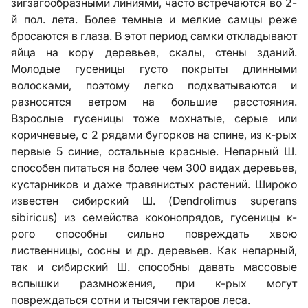
зигзагообразными линиями, часто встречаются во 2-
й пол. лета. Более темные и мелкие самцы реже
бросаются в глаза. В этот период самки откладывают
яйца на кору деревьев, скалы, стены зданий.
Молодые гусеницы густо покрыты длинными
волосками, поэтому легко подхватываются и
разносятся ветром на большие расстояния.
Взрослые гусеницы тоже мохнатые, серые или
коричневые, с 2 рядами бугорков на спине, из к-рых
первые 5 синие, остальные красные. Непарный Ш.
способен питаться на более чем 300 видах деревьев,
кустарников и даже травянистых растений. Широко
известен сибирский Ш. (Dendrоlimus superans
sibiricus) из семейства коконопрядов, гусеницы к-
рого способны сильно повреждать хвою
лиственницы, сосны и др. деревьев. Как непарный,
так и сибирский Ш. способны давать массовые
вспышки размножения, при к-рых могут
повреждаться сотни и тысячи гектаров леса.