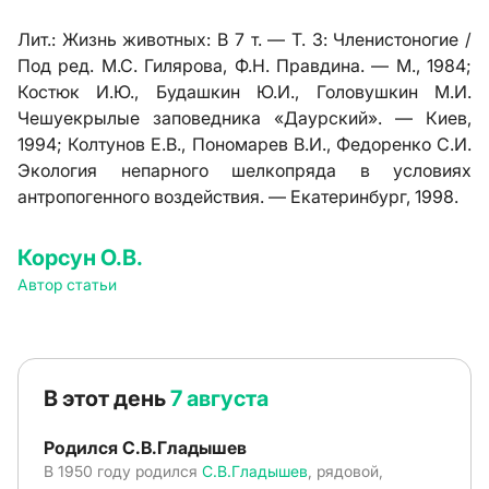
Лит.:
Жизнь животных: В 7 т. — Т. 3: Членистоногие /
Под ред. М.С. Гилярова, Ф.Н. Правдина. — М., 1984;
Костюк И.Ю., Будашкин Ю.И., Головушкин М.И.
Чешуекрылые заповедника «Даурский». — Киев,
1994; Колтунов Е.В., Пономарев В.И., Федоренко С.И.
Экология непарного шелкопряда в условиях
антропогенного воздействия. — Екатеринбург, 1998.
Корсун О.В.
Автор статьи
В этот день
7 августа
Родился С.В.Гладышев
В 1950 году родился
С.В.Гладышев
, рядовой,